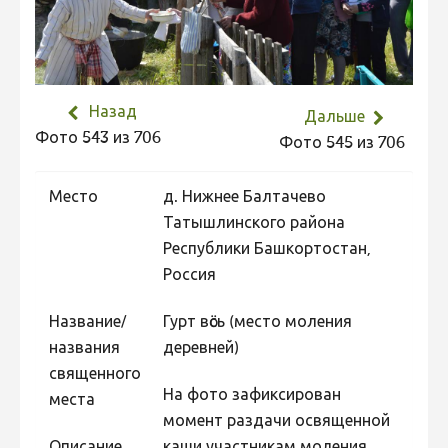
Не учитываются 2023
Видео 2023
Фотоконкурс 2022
Назад
Дальше
Не учитываются 2022
Фото 543 из 706
Фото 545 из 706
Видео 2022
Фотоконкурс 2021
Место
д. Нижнее Балтачево
Татышлинского района
Видео 2021
Республики Башкортостан,
Фотоконкурс 2020
Россия
Видео 2020
Название/
Гурт вӧсь (место моления
Фотоконкурс 2019
названия
деревней)
Фотоконкурс 2018
священного
На фото зафиксирован
места
Фотоконкурс 2017
момент раздачи освященной
Фотоконкурс 2016
Описание
каши участникам моления