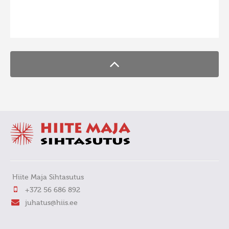
FaLang translation system by Faboba
Hiite Maja Sihtasutus
+372 56 686 892
juhatus@hiis.ee