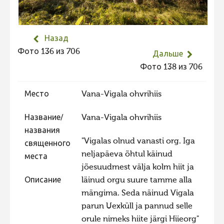
Не учитываются 2023
Видео 2023
Назад
Фотоконкурс 2022
Фото 136 из 706
Дальше
Не учитываются 2022
Фото 138 из 706
Видео 2022
Место
Vana-Vigala ohvrihiis
Фотоконкурс 2021
Видео 2021
Название/
Vana-Vigala ohvrihiis
названия
Фотоконкурс 2020
"Vigalas olnud vanasti org. Iga
священного
Видео 2020
neljapäeva õhtul käinud
места
jõesuudmest välja kolm hiit ja
Фотоконкурс 2019
Описание
läinud orgu suure tamme alla
Фотоконкурс 2018
mängima. Seda näinud Vigala
Фотоконкурс 2017
parun Uexküll ja pannud selle
orule nimeks hiite järgi Hiieorg"
Фотоконкурс 2016