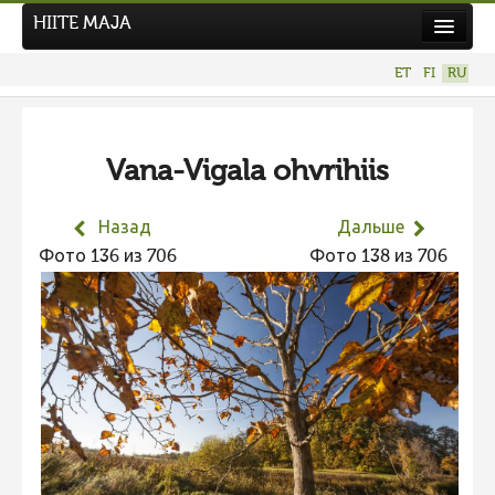
HIITE MAJA
Новости
ET
FI
RU
Фотоконкурсы
НОВЫЙ ФОТОКОНКУРС
Vana-Vigala ohvrihiis
Hiite kuvavõistlus 2026
ПРЕДЫДУЩИЕ КОНКУРСЫ
Назад
Дальше
Фотоконкурс 2025
Фото 136 из 706
Фото 138 из 706
Не учитываются 2025
Видео 2025
Фотоконкурс 2024
Не учитываются 2024
Видео 2024
Фотоконкурс 2023