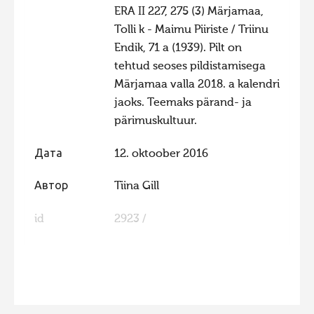
ERA II 227, 275 (3) Märjamaa,
Фотоконкурс 2015
Tolli k - Maimu Piiriste / Triinu
Фотоконкурс 2014
Endik, 71 a (1939). Pilt on
tehtud seoses pildistamisega
Фотоконкурс 2013
Märjamaa valla 2018. a kalendri
Фотоконкурс 2012
jaoks. Teemaks pärand- ja
Фотоконкурс 2011
pärimuskultuur.
Фотоконкурс 2010
Дата
12. oktoober 2016
Фотоконкурс 2009
Автор
Tiina Gill
Фотоконкурс 2008
id
2923 /
FaLang translation system by Faboba