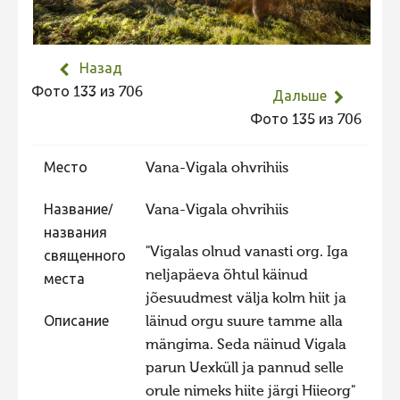
Не учитываются 2023
Видео 2023
Назад
Фотоконкурс 2022
Фото 133 из 706
Дальше
Не учитываются 2022
Фото 135 из 706
Видео 2022
Место
Vana-Vigala ohvrihiis
Фотоконкурс 2021
Видео 2021
Название/
Vana-Vigala ohvrihiis
названия
Фотоконкурс 2020
"Vigalas olnud vanasti org. Iga
священного
Видео 2020
neljapäeva õhtul käinud
места
jõesuudmest välja kolm hiit ja
Фотоконкурс 2019
Описание
läinud orgu suure tamme alla
Фотоконкурс 2018
mängima. Seda näinud Vigala
Фотоконкурс 2017
parun Uexküll ja pannud selle
orule nimeks hiite järgi Hiieorg"
Фотоконкурс 2016