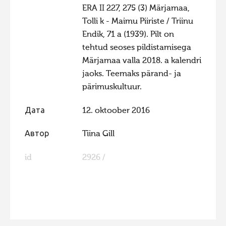
ERA II 227, 275 (3) Märjamaa,
Фотоконкурс 2015
Tolli k - Maimu Piiriste / Triinu
Фотоконкурс 2014
Endik, 71 a (1939). Pilt on
tehtud seoses pildistamisega
Фотоконкурс 2013
Märjamaa valla 2018. a kalendri
Фотоконкурс 2012
jaoks. Teemaks pärand- ja
Фотоконкурс 2011
pärimuskultuur.
Фотоконкурс 2010
Дата
12. oktoober 2016
Фотоконкурс 2009
Автор
Tiina Gill
Фотоконкурс 2008
id
2926 /
FaLang translation system by Faboba