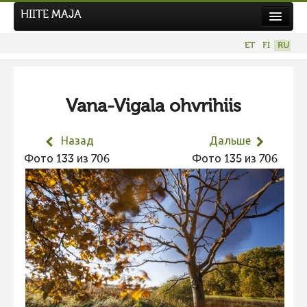
HIITE MAJA
Новости
ET
FI
RU
Фотоконкурсы
НОВЫЙ ФОТОКОНКУРС
Vana-Vigala ohvrihiis
Hiite kuvavõistlus 2026
ПРЕДЫДУЩИЕ КОНКУРСЫ
Назад
Дальше
Фотоконкурс 2025
Фото 133 из 706
Фото 135 из 706
Не учитываются 2025
Видео 2025
Фотоконкурс 2024
Не учитываются 2024
Видео 2024
Фотоконкурс 2023