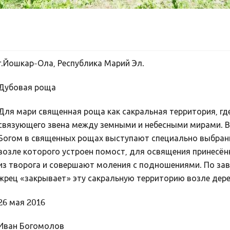
г.Йошкар-Ола, Республика Марий Эл.
Дубовая роща
Для мари священная роща как сакральная территория, г
связующего звена между земными и небесными мирами. В
Богом в священных рощах выступают специально выбранн
возле которого устроен помост, для освящения принесённ
из творога и совершают моления с подношениями. По за
жрец «закрывает» эту сакральную территорию возле дер
26 мая 2016
Иван Богомолов