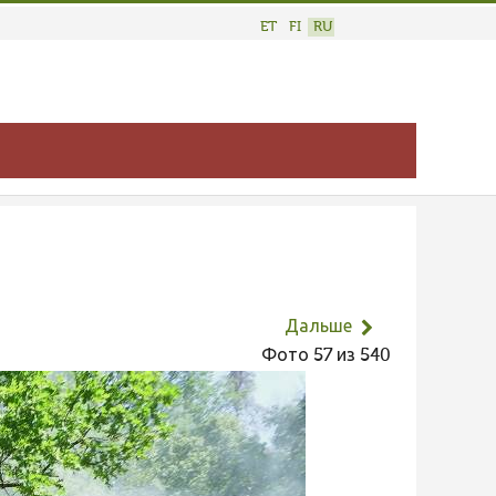
ET
FI
RU
Дальше
Фото 57 из 540