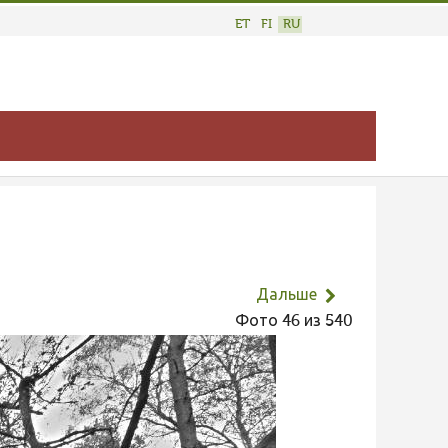
ET
FI
RU
Дальше
Фото 46 из 540