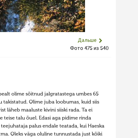
Дальше
Фото 475 из 540
igepealt olime sõitnud jalgratastega umbes 65
tu takistatud. Olime juba loobumas, kuid siis
ist läheb maaluste kivini siiski rada. Ta ei
 teise talu õuel. Edasi aga pidime rinda
k teejuhataja palus endale teatada, kui Haeska
tma. Oleks väga oluline tunnustada just kõiki