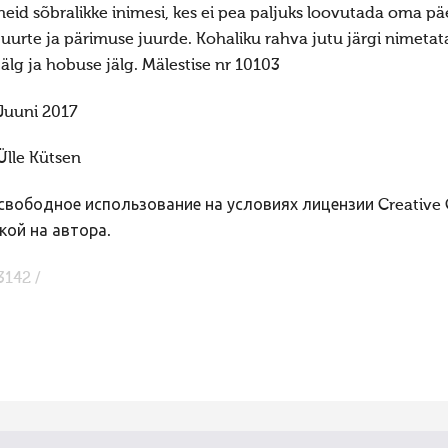
neid sõbralikke inimesi, kes ei pea paljuks loovutada oma p
juurte ja pärimuse juurde. Kohaliku rahva jutu järgi nimetata
jälg ja hobuse jälg. Mälestise nr 10103
Juuni 2017
Ülle Kütsen
вободное использование на условиях лицензии Creative
кой на автора.
3142 /