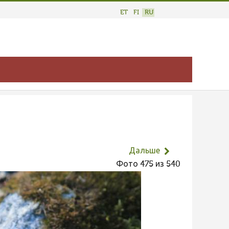
ET
FI
RU
Дальше
Фото 475 из 540