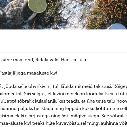
Lääne maakond, Ridala vald, Haeska küla
Pastlajäljega maaaluste kivi
Et jõuda selle ohvrikivini, tuli läbida mitmeid takistusi. Kõ
kilomeetrit. Siis selgus, et kivini minek on loodukaitseala tõt
tuli appi sõbralik külaelanik, kes teadis, et ühe teise talu hoov
pidanud paljuks helistada ning leppida kokku kohtumine selle
pistma elektrikarjustega ning šoti mägiveistega. See sõbrali
maa-aluste kivi peaks hiite kuvavõistlusel mingi auhinna või