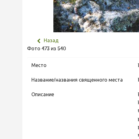
Назад
Фото 473 из 540
Место
Название/названия священного места
Описание