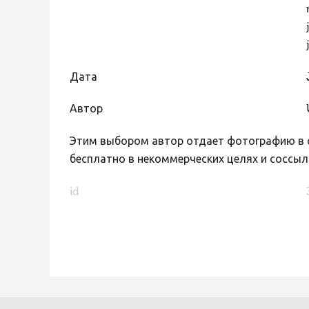
Дата
Автор
Этим выбором автор отдает фотографию в с
бесплатно в некоммерческих целях и соссыл
id
FaLang translation system by Faboba