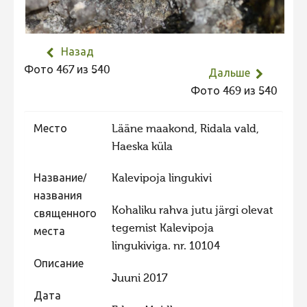
Не учитываются 2023
Видео 2023
Назад
Фотоконкурс 2022
Фото 467 из 540
Дальше
Не учитываются 2022
Фото 469 из 540
Видео 2022
Место
Lääne maakond, Ridala vald,
Фотоконкурс 2021
Haeska küla
Видео 2021
Название/
Kalevipoja lingukivi
Фотоконкурс 2020
названия
Видео 2020
Kohaliku rahva jutu järgi olevat
священного
tegemist Kalevipoja
Фотоконкурс 2019
места
lingukiviga. nr. 10104
Фотоконкурс 2018
Описание
Фотоконкурс 2017
Juuni 2017
Дата
Фотоконкурс 2016