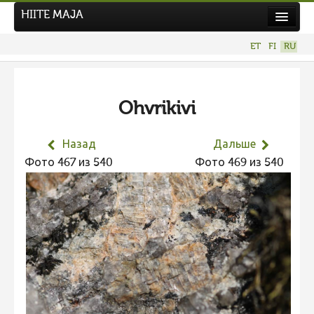
HIITE MAJA
Новости
ET
FI
RU
Фотоконкурсы
НОВЫЙ ФОТОКОНКУРС
Ohvrikivi
Hiite kuvavõistlus 2026
ПРЕДЫДУЩИЕ КОНКУРСЫ
Назад
Дальше
Фотоконкурс 2025
Фото 467 из 540
Фото 469 из 540
Не учитываются 2025
Видео 2025
Фотоконкурс 2024
Не учитываются 2024
Видео 2024
Фотоконкурс 2023