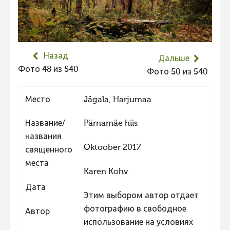
Не учитываются 2023
Видео 2023
Фотоконкурс 2022
Назад
Дальше
Не учитываются 2022
Фото 48 из 540
Фото 50 из 540
Видео 2022
Место
Jägala, Harjumaa
Фотоконкурс 2021
Видео 2021
Название/
Pärnamäe hiis
Фотоконкурс 2020
названия
Oktoober 2017
священного
Видео 2020
места
Karen Kohv
Фотоконкурс 2019
Дата
Фотоконкурс 2018
Этим выбором автор отдает
Фотоконкурс 2017
фотографию в свободное
Автор
использование на условиях
Фотоконкурс 2016