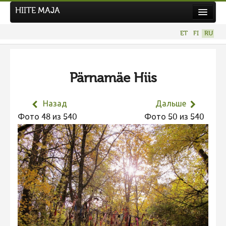
HIITE MAJA
Новости
ET
FI
RU
Фотоконкурсы
НОВЫЙ ФОТОКОНКУРС
Pärnamäe Hiis
Hiite kuvavõistlus 2026
ПРЕДЫДУЩИЕ КОНКУРСЫ
Назад
Дальше
Фотоконкурс 2025
Фото 48 из 540
Фото 50 из 540
Не учитываются 2025
Видео 2025
Фотоконкурс 2024
Не учитываются 2024
Видео 2024
Фотоконкурс 2023