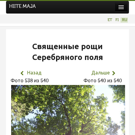
HIITE MAJA
Новости
ET
FI
RU
Фотоконкурсы
НОВЫЙ ФОТОКОНКУРС
Священные рощи
Hiite kuvavõistlus 2026
Серебряного поля
ПРЕДЫДУЩИЕ КОНКУРСЫ
Фотоконкурс 2025
Назад
Дальше
Не учитываются 2025
Фото 538 из 540
Фото 540 из 540
Видео 2025
Фотоконкурс 2024
Не учитываются 2024
Видео 2024
Фотоконкурс 2023