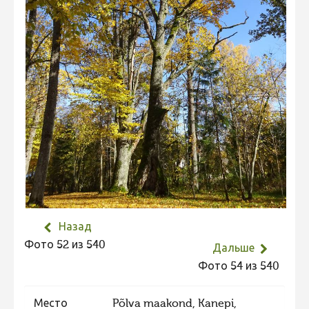
Не учитываются 2023
Видео 2023
Фотоконкурс 2022
Не учитываются 2022
Видео 2022
Фотоконкурс 2021
Видео 2021
Фотоконкурс 2020
Видео 2020
Назад
Фотоконкурс 2019
Фото 52 из 540
Дальше
Фотоконкурс 2018
Фото 54 из 540
Фотоконкурс 2017
Фотоконкурс 2016
Место
Põlva maakond, Kanepi,