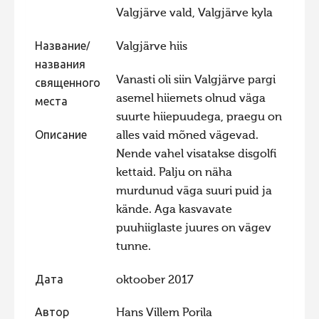
Valgjärve vald, Valgjärve kyla
Фотоконкурс 2015
Фотоконкурс 2014
Название/
Valgjärve hiis
названия
Фотоконкурс 2013
Vanasti oli siin Valgjärve pargi
священного
Фотоконкурс 2012
asemel hiiemets olnud väga
места
suurte hiiepuudega, praegu on
Фотоконкурс 2011
Описание
alles vaid mõned vägevad.
Фотоконкурс 2010
Nende vahel visatakse disgolfi
Фотоконкурс 2009
kettaid. Palju on näha
murdunud väga suuri puid ja
Фотоконкурс 2008
kände. Aga kasvavate
puuhiiglaste juures on vägev
tunne.
Дата
oktoober 2017
Автор
Hans Villem Porila