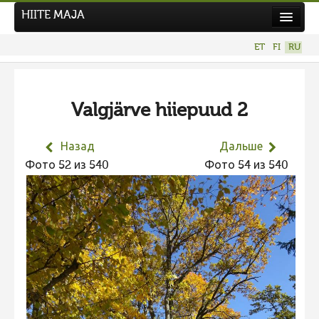
HIITE MAJA
Новости
ET
FI
RU
Фотоконкурсы
НОВЫЙ ФОТОКОНКУРС
Valgjärve hiiepuud 2
Hiite kuvavõistlus 2026
ПРЕДЫДУЩИЕ КОНКУРСЫ
Назад
Дальше
Фотоконкурс 2025
Фото 52 из 540
Фото 54 из 540
Не учитываются 2025
Видео 2025
Фотоконкурс 2024
Не учитываются 2024
Видео 2024
Фотоконкурс 2023