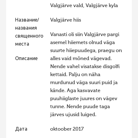
Valgjärve vald, Valgjärve kyla
Фотоконкурс 2015
Фотоконкурс 2014
Название/
Valgjärve hiis
названия
Фотоконкурс 2013
Vanasti oli siin Valgjärve pargi
священного
Фотоконкурс 2012
asemel hiiemets olnud väga
места
suurte hiiepuudega, praegu on
Фотоконкурс 2011
Описание
alles vaid mõned vägevad.
Фотоконкурс 2010
Nende vahel visatakse disgolfi
Фотоконкурс 2009
kettaid. Palju on näha
murdunud väga suuri puid ja
Фотоконкурс 2008
kände. Aga kasvavate
puuhiiglaste juures on vägev
tunne. Nende puude taga
järves ujusid luiged.
Дата
oktoober 2017