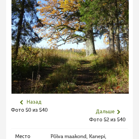
Не учитываются 2023
Видео 2023
Фотоконкурс 2022
Не учитываются 2022
Видео 2022
Фотоконкурс 2021
Видео 2021
Фотоконкурс 2020
Видео 2020
Назад
Фотоконкурс 2019
Фото 50 из 540
Дальше
Фотоконкурс 2018
Фото 52 из 540
Фотоконкурс 2017
Фотоконкурс 2016
Место
Põlva maakond, Kanepi,