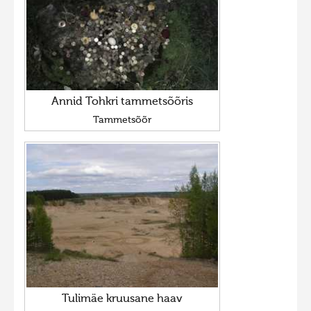
Annid Tohkri tammetsõõris
Tammetsõõr
Tulimäe kruusane haav