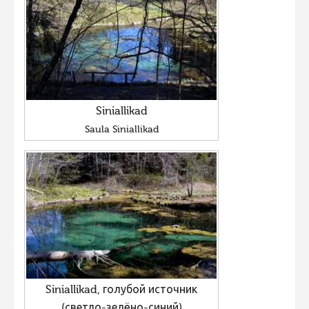
Siniallikad
Saula Siniallikad
Siniallikad, голубой источник
(светло-зелёно-синий)