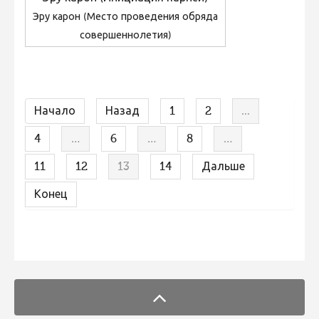
Эру карон (Место проведения обряда
совершеннолетия)
Начало
Назад
1
2
...
4
…
6
…
8
…
11
12
13
14
Дальше
Конец
FaLang translation system by Faboba