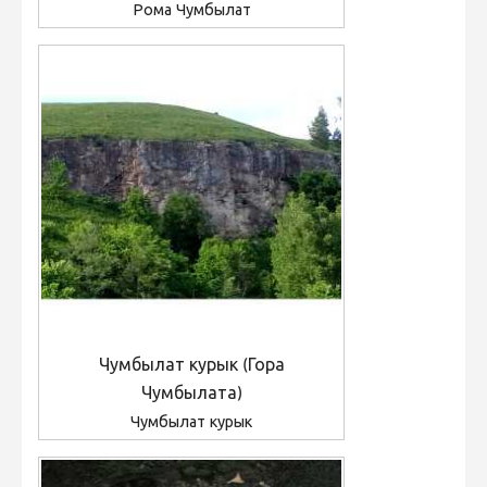
Рома Чумбылат
Чумбылат курык (Гора
Чумбылата)
Чумбылат курык