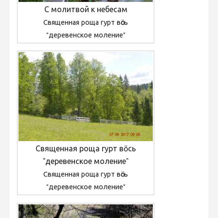
С молитвой к небесам
Священная роща гурт вӧсь
"деревенское моление"
Священная роща гурт вӧсь
"деревенское моление"
Священная роща гурт вӧсь
"деревенское моление"