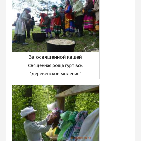
За освященной кашей
Священная роща гурт вӧсь
"деревенское моление"