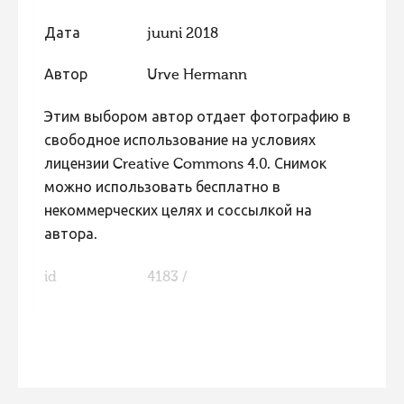
Фотоконкурс 2015
Дата
juuni 2018
Фотоконкурс 2014
Автор
Urve Hermann
Фотоконкурс 2013
Этим выбором автор отдает фотографию в
Фотоконкурс 2012
свободное использование на условиях
Фотоконкурс 2011
лицензии Creative Commons 4.0. Снимок
Фотоконкурс 2010
можно использовать бесплатно в
некоммерческих целях и соссылкой на
Фотоконкурс 2009
автора.
Фотоконкурс 2008
id
4183 /
FaLang translation system by Faboba