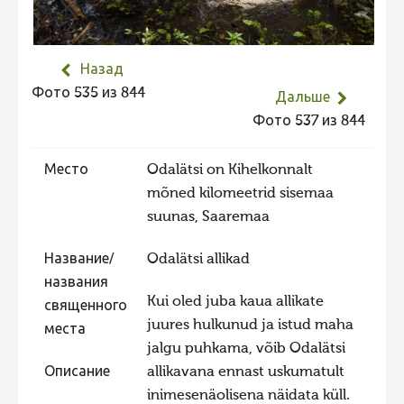
Не учитываются 2023
Видео 2023
Назад
Фотоконкурс 2022
Фото 535 из 844
Дальше
Не учитываются 2022
Фото 537 из 844
Видео 2022
Место
Odalätsi on Kihelkonnalt
Фотоконкурс 2021
mõned kilomeetrid sisemaa
Видео 2021
suunas, Saaremaa
Фотоконкурс 2020
Название/
Odalätsi allikad
Видео 2020
названия
Kui oled juba kaua allikate
Фотоконкурс 2019
священного
juures hulkunud ja istud maha
места
Фотоконкурс 2018
jalgu puhkama, võib Odalätsi
Фотоконкурс 2017
Описание
allikavana ennast uskumatult
inimesenäolisena näidata küll.
Фотоконкурс 2016