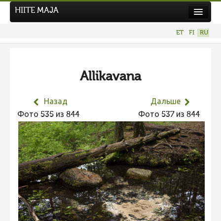
HIITE MAJA
Новости
ET
FI
RU
Фотоконкурсы
НОВЫЙ ФОТОКОНКУРС
Allikavana
Hiite kuvavõistlus 2026
ПРЕДЫДУЩИЕ КОНКУРСЫ
Назад
Дальше
Фотоконкурс 2025
Фото 535 из 844
Фото 537 из 844
Не учитываются 2025
Видео 2025
Фотоконкурс 2024
Не учитываются 2024
Видео 2024
Фотоконкурс 2023