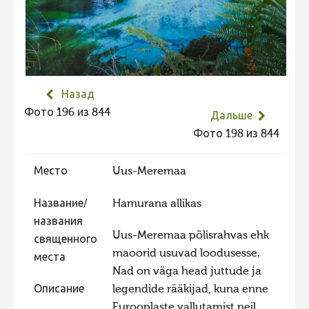
Не учитываются 2023
Видео 2023
Фотоконкурс 2022
Не учитываются 2022
Назад
Видео 2022
Фото 196 из 844
Дальше
Фото 198 из 844
Фотоконкурс 2021
Видео 2021
Место
Uus-Meremaa
Фотоконкурс 2020
Название/
Hamurana allikas
Видео 2020
названия
Фотоконкурс 2019
Uus-Meremaa põlisrahvas ehk
священного
maoorid usuvad loodusesse.
Фотоконкурс 2018
места
Nad on väga head juttude ja
Фотоконкурс 2017
Описание
legendide rääkijad, kuna enne
Фотоконкурс 2016
Eurooplaste vallutamist neil