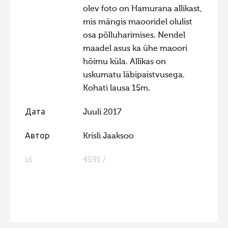
olev foto on Hamurana allikast,
mis mängis maooridel olulist
osa põlluharimises. Nendel
maadel asus ka ühe maoori
hõimu küla. Allikas on
uskumatu läbipaistvusega.
Kohati lausa 15m.
Дата
Juuli 2017
Автор
Krisli Jaaksoo
id
4591 /
FaLang translation system by Faboba