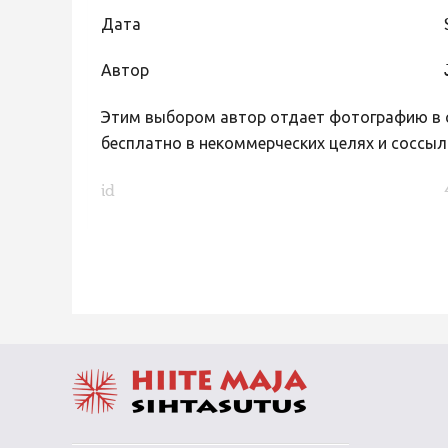
Дата
Автор
Этим выбором автор отдает фотографию в с
бесплатно в некоммерческих целях и соссыл
id
FaLang translation system by Faboba