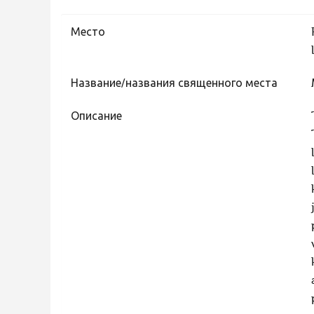
Место
Название/названия священного места
Описание