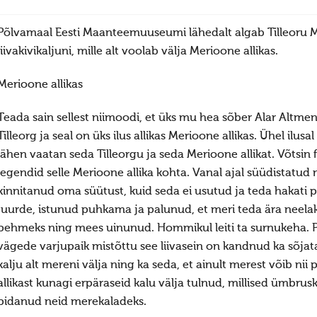
Põlvamaal Eesti Maanteemuuseumi lähedalt algab Tilleoru M
liivakivikaljuni, mille alt voolab välja Merioone allikas.
Merioone allikas
Teada sain sellest niimoodi, et üks mu hea sõber Alar Altment 
Tilleorg ja seal on üks ilus allikas Merioone allikas. Ühel ilus
lähen vaatan seda Tilleorgu ja seda Merioone allikat. Võtsi
legendid selle Merioone allika kohta. Vanal ajal süüdistat
kinnitanud oma süütust, kuid seda ei usutud ja teda hakat
juurde, istunud puhkama ja palunud, et meri teda ära neelak
pehmeks ning mees uinunud. Hommikul leiti ta surnukeha. P
vägede varjupaik mistõttu see liivasein on kandnud ka sõjat
kalju alt mereni välja ning ka seda, et ainult merest võib nii 
allikast kunagi erpäraseid kalu välja tulnud, millised ümbr
pidanud neid merekaladeks.