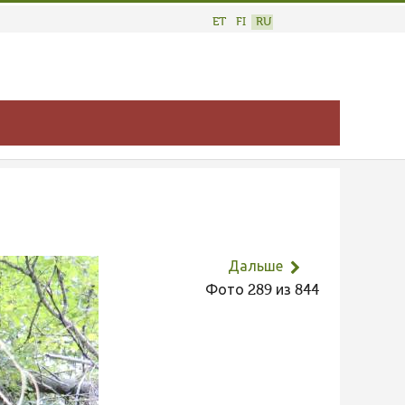
ET
FI
RU
Дальше
Фото 289 из 844