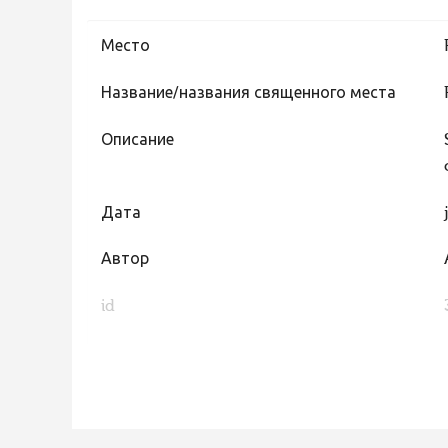
Место
Название/названия священного места
Описание
Дата
Автор
id
FaLang translation system by Faboba