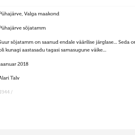
Pühajärve, Valga maakond
Pühajärve sõjatamm
Suur sõjatamm on saanud endale väärilise järglase... Seda o
oli kunagi aastasadu tagasi samasugune väike...
jaanuar 2018
Alari Talv
3944 /