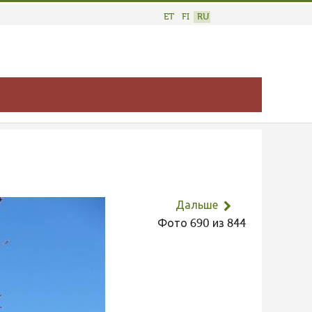
ET
FI
RU
Дальше
Фото 690 из 844