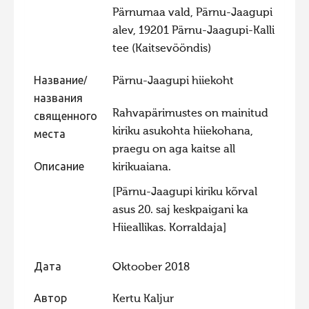
Pärnumaa vald, Pärnu-Jaagupi
Фотоконкурс 2015
alev, 19201 Pärnu-Jaagupi-Kalli
Фотоконкурс 2014
tee (Kaitsevööndis)
Фотоконкурс 2013
Название/
Pärnu-Jaagupi hiiekoht
Фотоконкурс 2012
названия
Rahvapärimustes on mainitud
Фотоконкурс 2011
священного
kiriku asukohta hiiekohana,
места
Фотоконкурс 2010
praegu on aga kaitse all
Фотоконкурс 2009
Описание
kirikuaiana.
Фотоконкурс 2008
[Pärnu-Jaagupi kiriku kõrval
asus 20. saj keskpaigani ka
Hiieallikas. Korraldaja]
Дата
Oktoober 2018
Автор
Kertu Kaljur