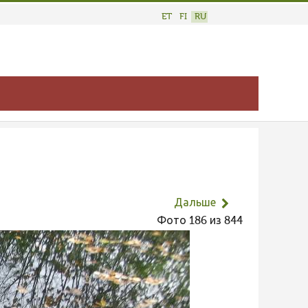
ET
FI
RU
Дальше
Фото 186 из 844