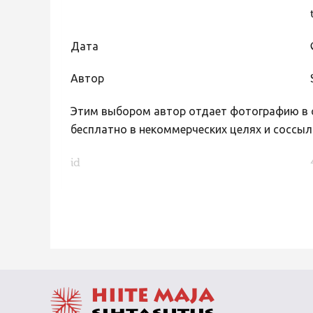
Дата
Автор
Этим выбором автор отдает фотографию в с
бесплатно в некоммерческих целях и соссыл
id
FaLang translation system by Faboba