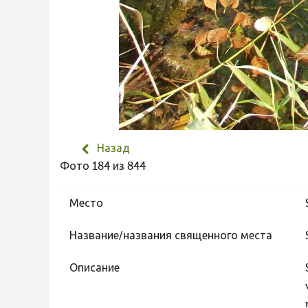
Назад
Фото 184 из 844
Место
Название/названия священного места
Описание