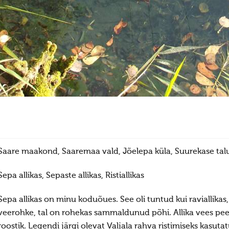
Saare maakond, Saaremaa vald, Jõelepa küla, Suurekase tal
Sepa allikas, Sepaste allikas, Ristiallikas
Sepa allikas on minu koduõues. See oli tuntud kui raviallikas,
veerohke, tal on rohekas sammaldunud põhi. Allika vees pe
roostik. Legendi järgi olevat Valjala rahva ristimiseks kasuta