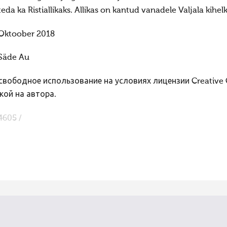
teda ka Ristiallikaks. Allikas on kantud vanadele Valjala kihel
Oktoober 2018
Säde Au
вободное использование на условиях лицензии Creative
кой на автора.
4605 /