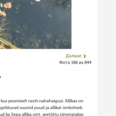
Дальше
Фото 186 из 844
u
 kus peamiselt raviti nahahaigusi. Allikas on
egelduvad suured puud ja allikat ümbritseb
tud ka Sepa allika vett, seetõttu nimetatakse