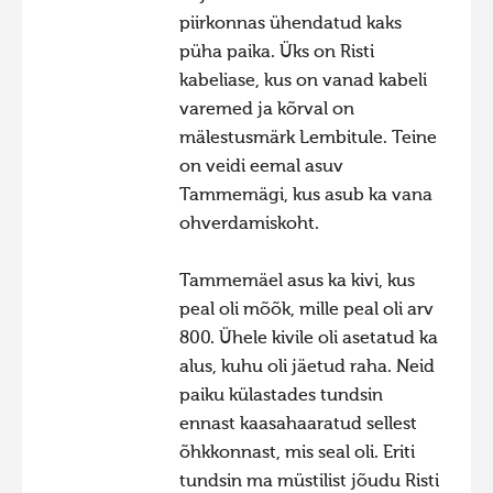
piirkonnas ühendatud kaks
Фотоконкурс 2015
püha paika. Üks on Risti
Фотоконкурс 2014
kabeliase, kus on vanad kabeli
Фотоконкурс 2013
varemed ja kõrval on
mälestusmärk Lembitule. Teine
Фотоконкурс 2012
on veidi eemal asuv
Фотоконкурс 2011
Tammemägi, kus asub ka vana
Фотоконкурс 2010
ohverdamiskoht.
Фотоконкурс 2009
Tammemäel asus ka kivi, kus
Фотоконкурс 2008
peal oli mõõk, mille peal oli arv
800. Ühele kivile oli asetatud ka
alus, kuhu oli jäetud raha. Neid
paiku külastades tundsin
ennast kaasahaaratud sellest
õhkkonnast, mis seal oli. Eriti
tundsin ma müstilist jõudu Risti