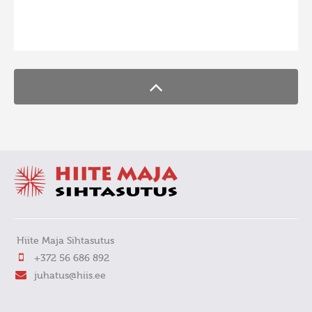
FaLang translation system by Faboba
Hiite Maja Sihtasutus
+372 56 686 892
juhatus@hiis.ee