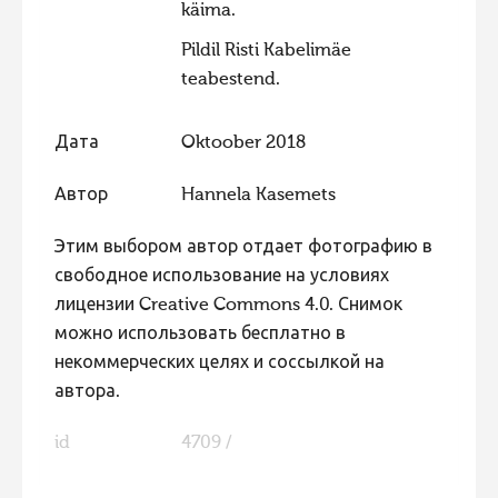
käima.
Pildil Risti Kabelimäe
teabestend.
Дата
Oktoober 2018
Автор
Hannela Kasemets
Этим выбором автор отдает фотографию в
свободное использование на условиях
лицензии Creative Commons 4.0. Снимок
можно использовать бесплатно в
некоммерческих целях и соссылкой на
автора.
id
4709 /