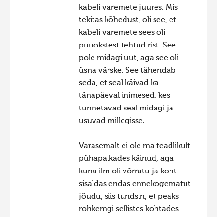
kabeli varemete juures. Mis
tekitas kõhedust, oli see, et
kabeli varemete sees oli
puuokstest tehtud rist. See
pole midagi uut, aga see oli
üsna värske. See tähendab
seda, et seal käivad ka
tänapäeval inimesed, kes
tunnetavad seal midagi ja
usuvad millegisse.
Varasemalt ei ole ma teadlikult
pühapaikades käinud, aga
kuna ilm oli võrratu ja koht
sisaldas endas ennekogematut
jõudu, siis tundsin, et peaks
rohkemgi sellistes kohtades