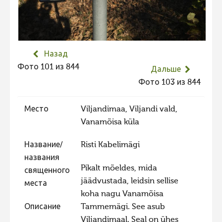
Не учитываются 2023
Видео 2023
Фотоконкурс 2022
Назад
Не учитываются 2022
Фото 101 из 844
Дальше
Видео 2022
Фото 103 из 844
Фотоконкурс 2021
Место
Viljandimaa, Viljandi vald,
Видео 2021
Vanamõisa küla
Фотоконкурс 2020
Название/
Risti Kabelimägi
Видео 2020
названия
Фотоконкурс 2019
Pikalt mõeldes, mida
священного
jäädvustada, leidsin sellise
Фотоконкурс 2018
места
koha nagu Vanamõisa
Фотоконкурс 2017
Описание
Tammemägi. See asub
Фотоконкурс 2016
Viljandimaal. Seal on ühes