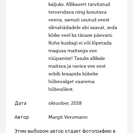
kaljuks. Allikavett tarvitatud
tervendava ning kosutava
veena, samuti usutud veest
silmahädadele abi saavat, seda
kõike veel ka tänase päevani.
Kohe kuidagi ei või lõpetada
magusa maitsega vee
rüüpamist! Tasuks allikale
maitsva ja raviva vee eest
sobib kraapida kübeke
hõbevalget vaarema
hõbesõlest.
Дата
oktoober, 2018
Автор
Margit Veromann
Этим выбором автор отдает фотографию в