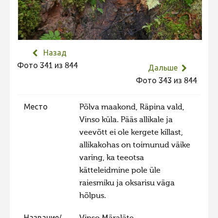
Не учитываются 2023
Видео 2023
Фотоконкурс 2022
Назад
Не учитываются 2022
Фото 341 из 844
Дальше
Видео 2022
Фото 343 из 844
Фотоконкурс 2021
Место
Põlva maakond, Räpina vald,
Видео 2021
Vinso küla. Pääs allikale ja
Фотоконкурс 2020
veevõtt ei ole kergete killast,
allikakohas on toimunud väike
Видео 2020
varing, ka teeotsa
Фотоконкурс 2019
kätteleidmine pole üle
Фотоконкурс 2018
raiesmiku ja oksarisu väga
hõlpus.
Фотоконкурс 2017
Фотоконкурс 2016