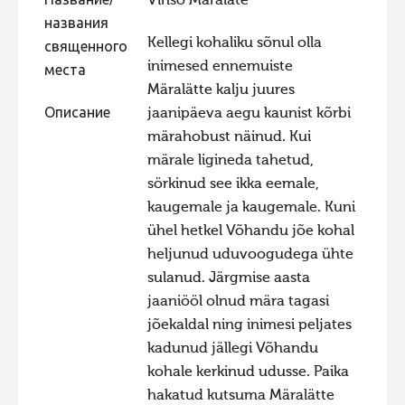
Название/
Vinso Märaläte
названия
Фотоконкурс 2015
Kellegi kohaliku sõnul olla
священного
Фотоконкурс 2014
inimesed ennemuiste
места
Фотоконкурс 2013
Märalätte kalju juures
Описание
jaanipäeva aegu kaunist kõrbi
Фотоконкурс 2012
märahobust näinud. Kui
Фотоконкурс 2011
märale ligineda tahetud,
Фотоконкурс 2010
sörkinud see ikka eemale,
kaugemale ja kaugemale. Kuni
Фотоконкурс 2009
ühel hetkel Võhandu jõe kohal
Фотоконкурс 2008
heljunud uduvoogudega ühte
sulanud. Järgmise aasta
jaaniööl olnud mära tagasi
jõekaldal ning inimesi peljates
kadunud jällegi Võhandu
kohale kerkinud udusse. Paika
hakatud kutsuma Märalätte