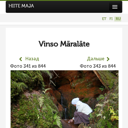
HIITE MAJA
Новости
ET
FI
RU
Фотоконкурсы
НОВЫЙ ФОТОКОНКУРС
Vinso Märaläte
Hiite kuvavõistlus 2026
ПРЕДЫДУЩИЕ КОНКУРСЫ
Назад
Дальше
Фотоконкурс 2025
Фото 341 из 844
Фото 343 из 844
Не учитываются 2025
Видео 2025
Фотоконкурс 2024
Не учитываются 2024
Видео 2024
Фотоконкурс 2023