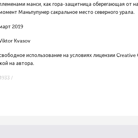
племенами манси, как гора-защитница оберегающая от н
момент Маньпупунер сакральное место северного урала.
март 2019
Viktor Kvasov
вободное использование на условиях лицензии Creative
кой на автора.
4933 /