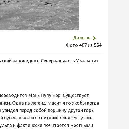
Дальше
Фото 487 из 554
ский заповедник, Северная часть Уральских
 переводится Мань Пупу Нер. Существует
нси. Одна из легенд гласит что якобы когда
 увидел перед собой вершину другой горы
 бубен, и все его спутники следом тут же
культа и фактически почитается местными