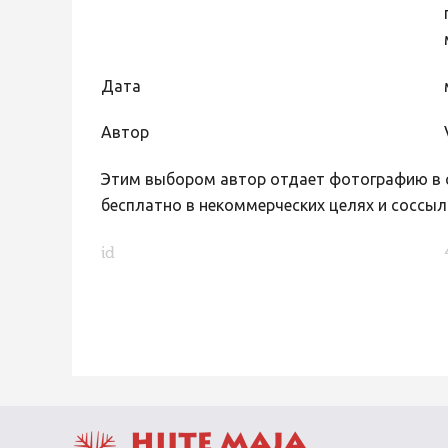
Дата
Автор
Этим выбором автор отдает фотографию в с
бесплатно в некоммерческих целях и соссыл
id
FaLang translation system by Faboba