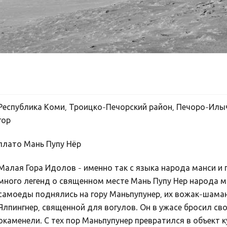
Республика Коми, Троицко-Печорский район, Печоро-Илыч
гор
плато Мань Пупу Нёр
Малая Гора Идолов - именно так с языка народа манси и
много легенд о священном месте Мань Пупу Нер народа ма
самоеды поднялись на гору Маньпупунер, их вожак-шаман
Ялпингнер, священной для вогулов. Он в ужасе бросил свой
окаменели. С тех пор Маньпупунер превратился в объект 