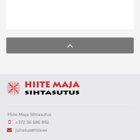
FaLang translation system by Faboba
Hiite Maja Sihtasutus
+372 56 686 892
juhatus@hiis.ee