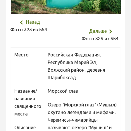
Не учитываются 2023
Видео 2023
Назад
Фотоконкурс 2022
Фото 323 из 554
Дальше
Не учитываются 2022
Фото 325 из 554
Видео 2022
Место
Российская Федерация,
Фотоконкурс 2021
Республика Марий Эл,
Видео 2021
Волжский район, деревня
Фотоконкурс 2020
Шарибоксад
Видео 2020
Название/
Морской глаз
Фотоконкурс 2019
названия
Озеро "Морской глаз" (Мушыл)
священного
Фотоконкурс 2018
окутано легендами и мифами.
места
Фотоконкурс 2017
Черемисы-чимарийцы
Описание
называют оезеро "Мушыл" и
Фотоконкурс 2016