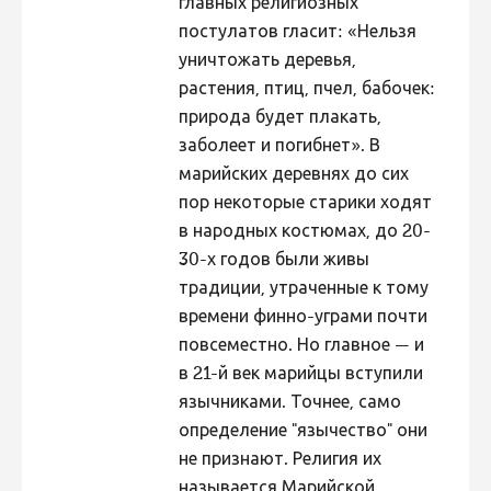
главных религиозных
постулатов гласит: «Нельзя
уничтожать деревья,
растения, птиц, пчел, бабочек:
природа будет плакать,
заболеет и погибнет». В
марийских деревнях до сих
пор некоторые старики ходят
в народных костюмах, до 20-
30-х годов были живы
традиции, утраченные к тому
времени финно-уграми почти
повсеместно. Но главное — и
в 21-й век марийцы вступили
язычниками. Точнее, само
определение "язычество" они
не признают. Религия их
называется Марийской