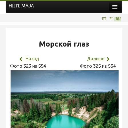
HIITE MAJA
Новости
ET
FI
RU
Фотоконкурсы
НОВЫЙ ФОТОКОНКУРС
Морской глаз
Hiite kuvavõistlus 2026
ПРЕДЫДУЩИЕ КОНКУРСЫ
Назад
Дальше
Фотоконкурс 2025
Фото 323 из 554
Фото 325 из 554
Не учитываются 2025
Видео 2025
Фотоконкурс 2024
Не учитываются 2024
Видео 2024
Фотоконкурс 2023