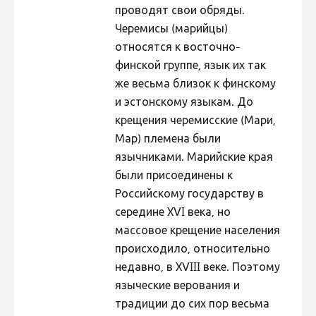
проводят свои обряды.
Фотоконкурс 2015
Черемисы (марийцы)
Фотоконкурс 2014
относятся к восточно-
финской группе, язык их так
Фотоконкурс 2013
же весьма близок к финскому
Фотоконкурс 2012
и эстонскому языкам. До
Фотоконкурс 2011
крещения черемисские (Мари,
Мар) племена были
Фотоконкурс 2010
язычниками. Марийские края
Фотоконкурс 2009
были присоединены к
Фотоконкурс 2008
Российскому государству в
середине XVI века, но
массовое крещение населения
происходило, относительно
недавно, в XVIII веке. Поэтому
языческие верования и
традиции до сих пор весьма