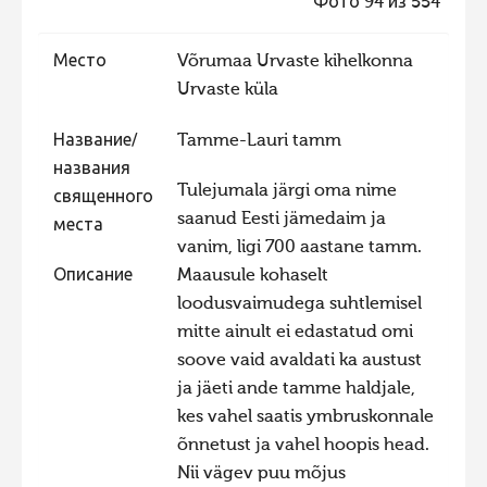
Фото 94 из 554
Фотоконкурс 2015
Место
Võrumaa Urvaste kihelkonna
Фотоконкурс 2014
Urvaste küla
Фотоконкурс 2013
Название/
Tamme-Lauri tamm
Фотоконкурс 2012
названия
Фотоконкурс 2011
Tulejumala järgi oma nime
священного
saanud Eesti jämedaim ja
Фотоконкурс 2010
места
vanim, ligi 700 aastane tamm.
Фотоконкурс 2009
Описание
Maausule kohaselt
Фотоконкурс 2008
loodusvaimudega suhtlemisel
mitte ainult ei edastatud omi
soove vaid avaldati ka austust
ja jäeti ande tamme haldjale,
kes vahel saatis ymbruskonnale
õnnetust ja vahel hoopis head.
Nii vägev puu mõjus