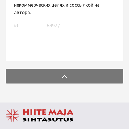
некоммерческих целях и соссылкой на
автора.
id
5497 /
FaLang translation system by Faboba