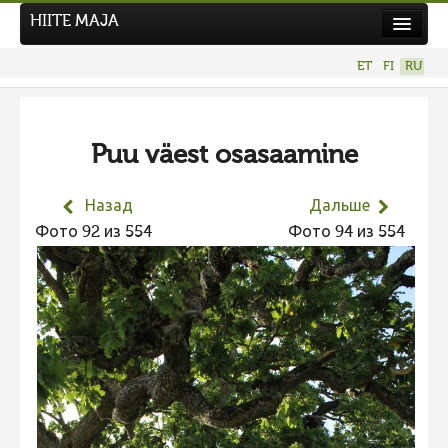
HIITE MAJA
Новости
ET
FI
RU
Фотоконкурсы
НОВЫЙ ФОТОКОНКУРС
Puu väest osasaamine
Hiite kuvavõistlus 2026
ПРЕДЫДУЩИЕ КОНКУРСЫ
Назад
Дальше
Фотоконкурс 2025
Фото 92 из 554
Фото 94 из 554
Не учитываются 2025
Видео 2025
Фотоконкурс 2024
Не учитываются 2024
Видео 2024
Фотоконкурс 2023