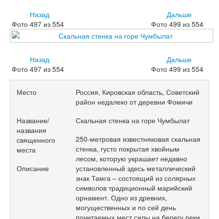
Назад
Дальше
Фото 497 из 554
Фото 499 из 554
Назад
Дальше
Фото 497 из 554
Фото 499 из 554
Место
Россия, Кировская область, Советский
район недалеко от деревни Фомичи
Название/
Скальная стенка на горе Чумбылат
названия
250-метровая известняковая скальная
священного
стенка, густо покрытая хвойным
места
лесом, которую украшает недавно
Описание
установленный здесь металлический
знак Тамга – состоящий из солярных
символов традиционный марийский
орнамент. Одно из древних,
могущественных и по сей день
почитаемых мест силы на берегу реки