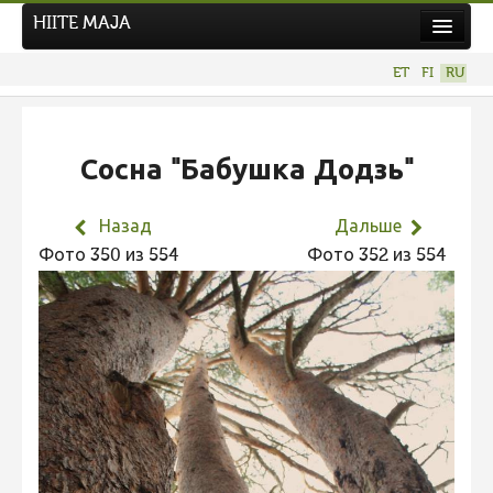
HIITE MAJA
Новости
ET
FI
RU
Фотоконкурсы
НОВЫЙ ФОТОКОНКУРС
Сосна "Бабушка Додзь"
Hiite kuvavõistlus 2026
ПРЕДЫДУЩИЕ КОНКУРСЫ
Назад
Дальше
Фотоконкурс 2025
Фото 350 из 554
Фото 352 из 554
Не учитываются 2025
Видео 2025
Фотоконкурс 2024
Не учитываются 2024
Видео 2024
Фотоконкурс 2023