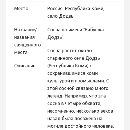
Фотоконкурс 2015
Место
Россия, Республика Коми,
село Додзь
Фотоконкурс 2014
Фотоконкурс 2013
Название/
Сосна по имени "Бабушка
названия
Додзь"
Фотоконкурс 2012
священного
Фотоконкурс 2011
Сосна растет около
места
старинного села Додзь
Фотоконкурс 2010
Описание
(Республика Коми) с
Фотоконкурс 2009
сохранившимися коми
Фотоконкурс 2008
культурой и промыслами. С
этой сосной связано много
легенд. Например, что эта
сосна в четыре обхвата,
несомненно, несколько веков
назад была посажена на
могиле достойного человека,