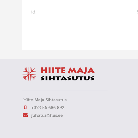
id
FaLang translation system by Faboba
Hiite Maja Sihtasutus
+372 56 686 892
juhatus@hiis.ee