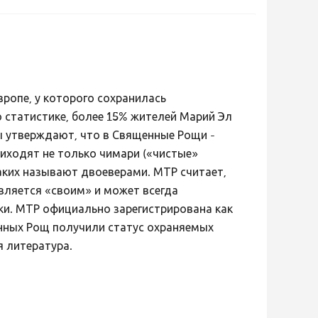
ропе, у которого сохранилась
 статистике, более 15% жителей Марий Эл
 утверждают, что в Священные Рощи -
риходят не только чимари («чистые»
таких называют двоеверами. МТР считает,
является «своим» и может всегда
ки. МТР официально зарегистрирована как
нных Рощ получили статус охраняемых
я литература.