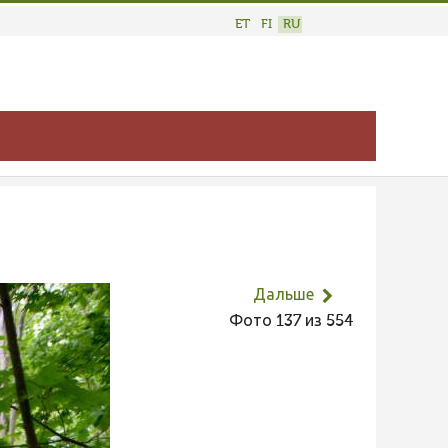
ET
FI
RU
Дальше
Фото 137 из 554