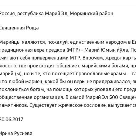
Россия, республика Марий Эл, Моркинский район
Священная Роща
Марийцы являются, пожалуй, единственным народом в Ев
традиционная вера предков (МТР) - Марий Юмын йÿла. По
считают себя приверженцами МТР. Впрочем, жрецы-карты
кюсото, где происходит общение с марийскими богами, п
марийцы), но и те, кто посещает православные храмы – 
что любой мариец, какой бы он веры не придерживался, 
поклониться богам, на помощь которых уповали его пред
общественная организация. В самой Марий Эл 500 Свяще
памятников. Существует жреческое сословие, выпускаетс
20.06.2017
Ирина Русиева