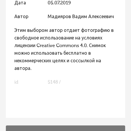
Дата
05.07.2019
Фотоконкурс 2015
Автор
Мадияров Вадим Алексеевич
Фотоконкурс 2014
Фотоконкурс 2013
Этим выбором автор отдает фотографию в
свободное использование на условиях
Фотоконкурс 2012
лицензии Creative Commons 4.0. Снимок
Фотоконкурс 2011
можно использовать бесплатно в
Фотоконкурс 2010
некоммерческих целях и соссылкой на
автора.
Фотоконкурс 2009
Фотоконкурс 2008
id
5148 /
FaLang translation system by Faboba