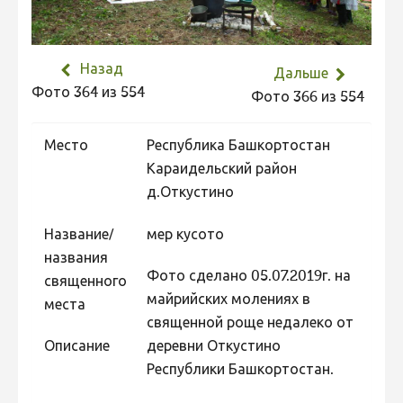
Не учитываются 2023
Видео 2023
Назад
Дальше
Фотоконкурс 2022
Фото 364 из 554
Фото 366 из 554
Не учитываются 2022
Видео 2022
Место
Республика Башкортостан
Караидельский район
Фотоконкурс 2021
д.Откустино
Видео 2021
Название/
мер кусото
Фотоконкурс 2020
названия
Видео 2020
Фото сделано 05.07.2019г. на
священного
майрийских молениях в
Фотоконкурс 2019
места
священной роще недалеко от
Фотоконкурс 2018
Описание
деревни Откустино
Фотоконкурс 2017
Республики Башкортостан.
Фотоконкурс 2016