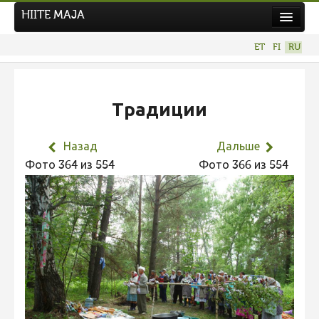
HIITE MAJA
Новости
ET
FI
RU
Фотоконкурсы
НОВЫЙ ФОТОКОНКУРС
Традиции
Hiite kuvavõistlus 2026
ПРЕДЫДУЩИЕ КОНКУРСЫ
Назад
Дальше
Фотоконкурс 2025
Фото 364 из 554
Фото 366 из 554
Не учитываются 2025
Видео 2025
Фотоконкурс 2024
Не учитываются 2024
Видео 2024
Фотоконкурс 2023