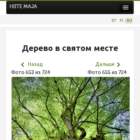
HIITE MAJA
Новости
ET
FI
RU
Фотоконкурсы
НОВЫЙ ФОТОКОНКУРС
Дерево в святом месте
Hiite kuvavõistlus 2026
ПРЕДЫДУЩИЕ КОНКУРСЫ
Назад
Дальше
Фотоконкурс 2025
Фото 653 из 724
Фото 655 из 724
Не учитываются 2025
Видео 2025
Фотоконкурс 2024
Не учитываются 2024
Видео 2024
Фотоконкурс 2023