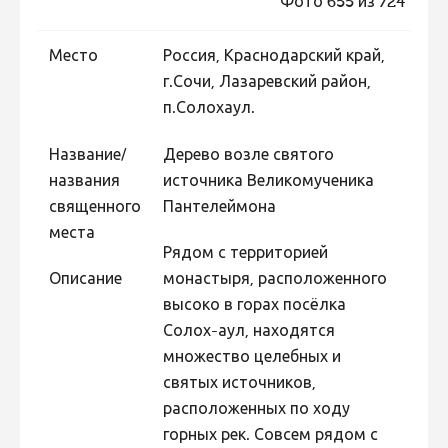
Фото 655 из 724
Фотоконкурс 2015
Место
Россия, Краснодарский край,
Фотоконкурс 2014
г.Сочи, Лазаревский район,
Фотоконкурс 2013
п.Солохаул.
Фотоконкурс 2012
Название/
Дерево возле святого
Фотоконкурс 2011
названия
источника Великомученика
Фотоконкурс 2010
священного
Пантелеймона
места
Фотоконкурс 2009
Рядом с территорией
Фотоконкурс 2008
Описание
монастыря, расположенного
высоко в горах посёлка
Солох-аул, находятся
множество целебных и
святых источников,
расположенных по ходу
горных рек. Совсем рядом с