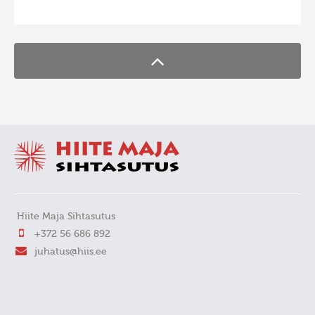
FaLang translation system by Faboba
Hiite Maja Sihtasutus
+372 56 686 892
juhatus@hiis.ee