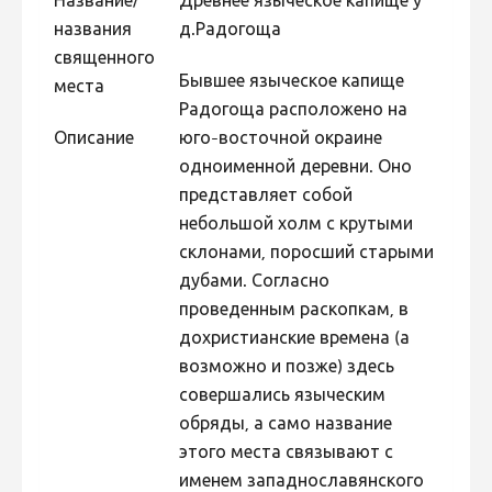
Название/
Древнее языческое капище у
названия
д.Радогоща
Фотоконкурс 2015
священного
Фотоконкурс 2014
Бывшее языческое капище
места
Фотоконкурс 2013
Радогоща расположено на
Описание
юго-восточной окраине
Фотоконкурс 2012
одноименной деревни. Оно
Фотоконкурс 2011
представляет собой
Фотоконкурс 2010
небольшой холм с крутыми
склонами, поросший старыми
Фотоконкурс 2009
дубами. Согласно
Фотоконкурс 2008
проведенным раскопкам, в
дохристианские времена (а
возможно и позже) здесь
совершались языческим
обряды, а само название
этого места связывают с
именем западнославянского