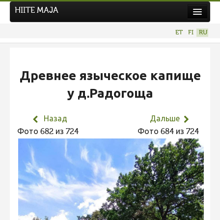
HIITE MAJA
Новости
ET
FI
RU
Фотоконкурсы
НОВЫЙ ФОТОКОНКУРС
Древнее языческое капище
Hiite kuvavõistlus 2026
у д.Радогоща
ПРЕДЫДУЩИЕ КОНКУРСЫ
Фотоконкурс 2025
Назад
Дальше
Не учитываются 2025
Фото 682 из 724
Фото 684 из 724
Видео 2025
Фотоконкурс 2024
Не учитываются 2024
Видео 2024
Фотоконкурс 2023