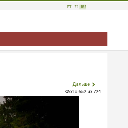
ET
FI
RU
Дальше
Фото 652 из 724