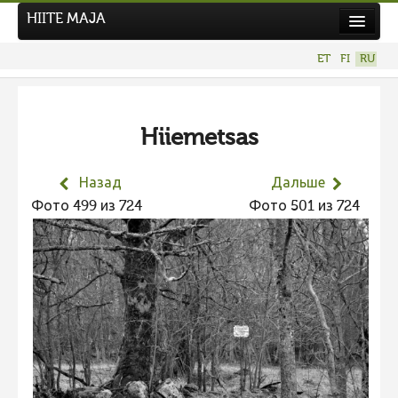
HIITE MAJA
Новости
ET
FI
RU
Фотоконкурсы
НОВЫЙ ФОТОКОНКУРС
Hiiemetsas
Hiite kuvavõistlus 2026
ПРЕДЫДУЩИЕ КОНКУРСЫ
Назад
Дальше
Фотоконкурс 2025
Фото 499 из 724
Фото 501 из 724
Не учитываются 2025
Видео 2025
Фотоконкурс 2024
Не учитываются 2024
Видео 2024
Фотоконкурс 2023