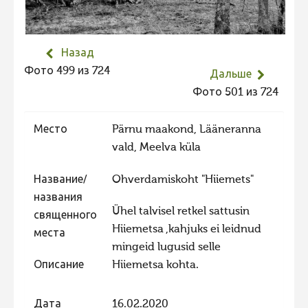
Не учитываются 2023
Видео 2023
Назад
Фотоконкурс 2022
Фото 499 из 724
Дальше
Не учитываются 2022
Фото 501 из 724
Видео 2022
Место
Pärnu maakond, Lääneranna
Фотоконкурс 2021
vald, Meelva küla
Видео 2021
Название/
Ohverdamiskoht "Hiiemets"
Фотоконкурс 2020
названия
Видео 2020
Ühel talvisel retkel sattusin
священного
Hiiemetsa ,kahjuks ei leidnud
Фотоконкурс 2019
места
mingeid lugusid selle
Фотоконкурс 2018
Описание
Hiiemetsa kohta.
Фотоконкурс 2017
Фотоконкурс 2016
Дата
16.02.2020