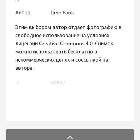
Фотоконкурс 2015
Автор
Ilme Parik
Фотоконкурс 2014
Этим выбором автор отдает фотографию в
Фотоконкурс 2013
свободное использование на условиях
Фотоконкурс 2012
лицензии Creative Commons 4.0. Снимок
можно использовать бесплатно в
Фотоконкурс 2011
некоммерческих целях и соссылкой на
Фотоконкурс 2010
автора.
Фотоконкурс 2009
id
5985 /
Фотоконкурс 2008
FaLang translation system by Faboba