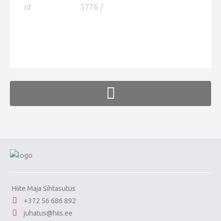
id
5776 /
Фотоконкурс 2015
Фотоконкурс 2014
Фотоконкурс 2013
FaLang translation system by Faboba
Фотоконкурс 2012
Фотоконкурс 2011
Фотоконкурс 2010
Фотоконкурс 2009
Фотоконкурс 2008
Hiite Maja Sihtasutus
+372 56 686 892
juhatus@hiis.ee