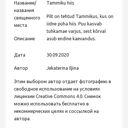
Название/
Tammiku hiis
Не учитываются 2023
названия
Видео 2023
Pilt on tehtud Tammikus, kus on
священного
iidne püha hiis. Puu kasvab
места
Фотоконкурс 2022
tuhkamae varjus, sest kõrval
Не учитываются 2022
Описание
asub endine kaevandus.
Видео 2022
Дата
30.09.2020
Фотоконкурс 2021
Видео 2021
Автор
Jekaterina Iljina
Фотоконкурс 2020
Этим выбором автор отдает фотографию в
Видео 2020
свободное использование на условиях
Фотоконкурс 2019
лицензии Creative Commons 4.0. Снимок
можно использовать бесплатно в
Фотоконкурс 2018
некоммерческих целях и соссылкой на
Фотоконкурс 2017
автора.
Фотоконкурс 2016