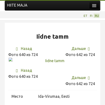
HIITE MAJA
Новости
ET
FI
RU
Фотоконкурсы
НОВЫЙ ФОТОКОНКУРС
Iidne tamm
Hiite kuvavõistlus 2026
ПРЕДЫДУЩИЕ КОНКУРСЫ
Назад
Дальше
Фотоконкурс 2025
Фото 640 из 724
Фото 642 из 724
Не учитываются 2025
Видео 2025
Назад
Фото 640 из 724
Фотоконкурс 2024
Дальше
Фото 642 из 724
Не учитываются 2024
Видео 2024
Место
Ida-Virumaa, Eesti
Фотоконкурс 2023