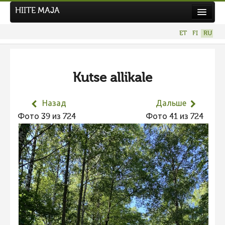
HIITE MAJA
Новости
ET
FI
RU
Фотоконкурсы
НОВЫЙ ФОТОКОНКУРС
Kutse allikale
Hiite kuvavõistlus 2026
ПРЕДЫДУЩИЕ КОНКУРСЫ
Назад
Дальше
Фотоконкурс 2025
Фото 39 из 724
Фото 41 из 724
Не учитываются 2025
Видео 2025
Фотоконкурс 2024
Не учитываются 2024
Видео 2024
Фотоконкурс 2023