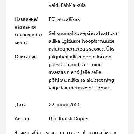
vald, Pähkla küla
Фотоконкурс 2015
Фотоконкурс 2014
Название/
Pühatu allikas
названия
Фотоконкурс 2013
Sel kuumal suvepäeval sattusin
священного
Фотоконкурс 2012
allika ligidusse hoopis muude
места
asjatoimetustega seoses. Üks
Фотоконкурс 2011
Описание
pilguheit allika poole lõi aga
Фотоконкурс 2010
päevaplaanid sassi ning
Фотоконкурс 2009
avastasin end jälle selle
põhjatu allika salakutset ning -
Фотоконкурс 2008
väge kaamerasse püüdmas.
Дата
22. juuni 2020
Автор
Ülle Kuusk-Kupits
Этим выбором автор отдает фотографию в