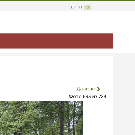
ET
FI
RU
Дальше
Фото 693 из 724