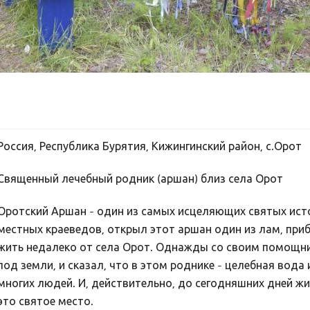
Россия, Республика Бурятия, Кижингинский район, с.Орот
Священный лечебный родник (аршан) близ села Орот
Оротский Аршан - один из самых исцеляющих святых исто
местных краеведов, открыл этот аршан один из лам, приб
жить недалеко от села Орот. Однажды со своим помощни
под земли, и сказал, что в этом роднике - целебная вод
многих людей. И, действительно, до сегодняшних дней жи
это святое место.