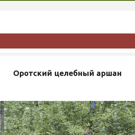
Оротский целебный аршан