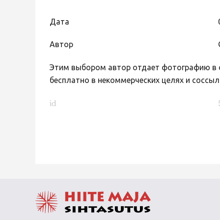
Дата
Автор
Этим выбором автор отдает фотографию в с
бесплатно в некоммерческих целях и соссыл
id
FaLang translation system by Faboba