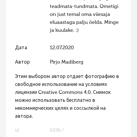
teadmata-tundmata. Ometigi
Фотоконкурс 2015
on just temal oma viiesaja
Фотоконкурс 2014
eluaastaga palju öelda. Minge
Фотоконкурс 2013
ja kuulake. :)
Фотоконкурс 2012
Дата
12.07.2020
Фотоконкурс 2011
Фотоконкурс 2010
Автор
Pirjo Madiberg
Фотоконкурс 2009
Этим выбором автор отдает фотографию в
Фотоконкурс 2008
свободное использование на условиях
лицензии Creative Commons 4.0. Снимок
можно использовать бесплатно в
некоммерческих целях и соссылкой на
автора.
id
6596 /