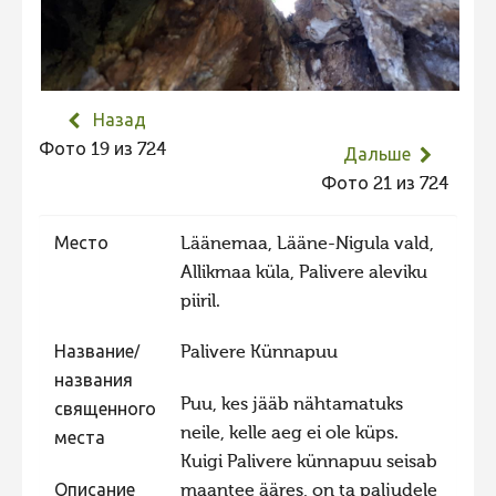
Не учитываются 2023
Видео 2023
Фотоконкурс 2022
Назад
Не учитываются 2022
Фото 19 из 724
Дальше
Видео 2022
Фото 21 из 724
Фотоконкурс 2021
Место
Läänemaa, Lääne-Nigula vald,
Видео 2021
Allikmaa küla, Palivere aleviku
Фотоконкурс 2020
piiril.
Видео 2020
Название/
Palivere Künnapuu
Фотоконкурс 2019
названия
Puu, kes jääb nähtamatuks
Фотоконкурс 2018
священного
neile, kelle aeg ei ole küps.
места
Фотоконкурс 2017
Kuigi Palivere künnapuu seisab
Фотоконкурс 2016
Описание
maantee ääres, on ta paljudele