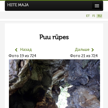
HIITE MAJA
Новости
ET
FI
RU
Фотоконкурсы
НОВЫЙ ФОТОКОНКУРС
Puu rüpes
Hiite kuvavõistlus 2026
ПРЕДЫДУЩИЕ КОНКУРСЫ
Назад
Дальше
Фотоконкурс 2025
Фото 19 из 724
Фото 21 из 724
Не учитываются 2025
Видео 2025
Фотоконкурс 2024
Не учитываются 2024
Видео 2024
Фотоконкурс 2023