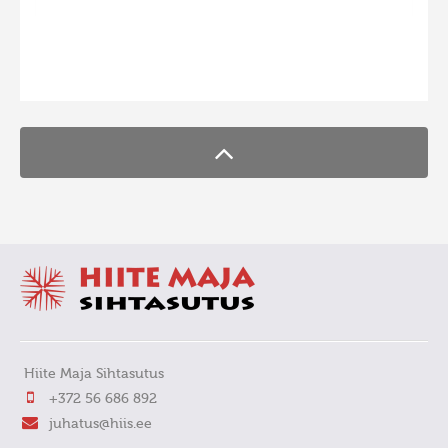
FaLang translation system by Faboba
Hiite Maja Sihtasutus
+372 56 686 892
juhatus@hiis.ee