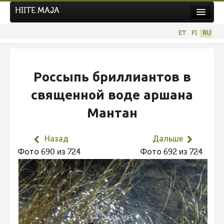
HIITE MAJA
Новости
ET
FI
RU
Фотоконкурсы
НОВЫЙ ФОТОКОНКУРС
Россыпь бриллиантов в
Hiite kuvavõistlus 2026
священной воде аршана
ПРЕДЫДУЩИЕ КОНКУРСЫ
Мантан
Фотоконкурс 2025
Не учитываются 2025
Назад
Дальше
Видео 2025
Фото 690 из 724
Фото 692 из 724
Фотоконкурс 2024
Не учитываются 2024
Видео 2024
Фотоконкурс 2023