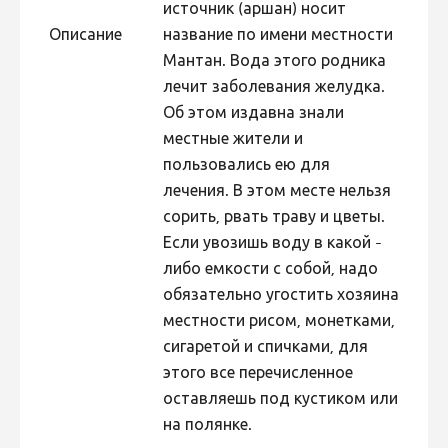
источник (аршан) носит
Фотоконкурс 2015
Описание
название по имени местности
Мантан. Вода этого родника
Фотоконкурс 2014
лечит заболевания желудка.
Фотоконкурс 2013
Об этом издавна знали
Фотоконкурс 2012
местные жители и
пользовались ею для
Фотоконкурс 2011
лечения. В этом месте нельзя
Фотоконкурс 2010
сорить, рвать траву и цветы.
Фотоконкурс 2009
Если увозишь воду в какой -
либо емкости с собой, надо
Фотоконкурс 2008
обязательно угостить хозяина
местности рисом, монетками,
сигаретой и спичками, для
этого все перечисленное
оставляешь под кустиком или
на полянке.