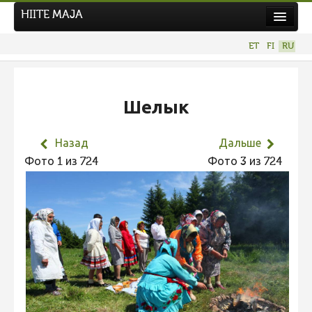
HIITE MAJA
Новости
ET
FI
RU
Фотоконкурсы
НОВЫЙ ФОТОКОНКУРС
Шелык
Hiite kuvavõistlus 2026
ПРЕДЫДУЩИЕ КОНКУРСЫ
Назад
Дальше
Фотоконкурс 2025
Фото 1 из 724
Фото 3 из 724
Не учитываются 2025
Видео 2025
Фотоконкурс 2024
Не учитываются 2024
Видео 2024
Фотоконкурс 2023