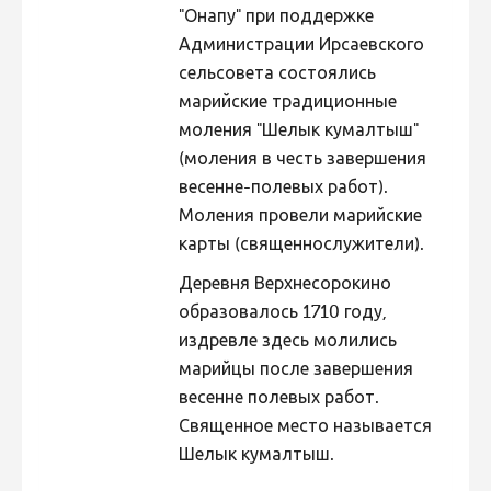
"Онапу" при поддержке
Фотоконкурс 2015
Администрации Ирсаевского
Фотоконкурс 2014
сельсовета состоялись
марийские традиционные
Фотоконкурс 2013
моления "Шелык кумалтыш"
Фотоконкурс 2012
(моления в честь завершения
Фотоконкурс 2011
весенне-полевых работ).
Моления провели марийские
Фотоконкурс 2010
карты (священнослужители).
Фотоконкурс 2009
Деревня Верхнесорокино
Фотоконкурс 2008
образовалось 1710 году,
издревле здесь молились
марийцы после завершения
весенне полевых работ.
Священное место называется
Шелык кумалтыш.