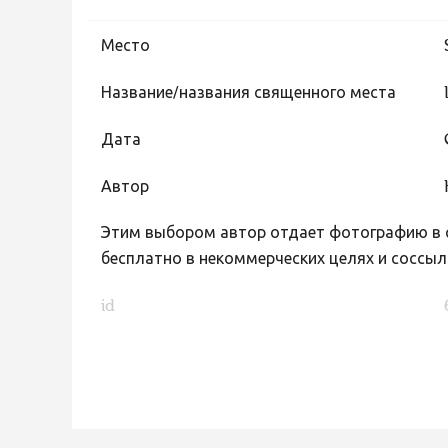
Место
Название/названия священного места
Дата
Автор
Этим выбором автор отдает фотографию в с
бесплатно в некоммерческих целях и соссыл
id
FaLang translation system by Faboba