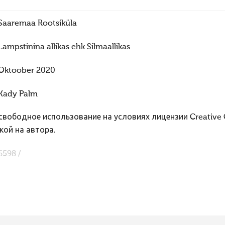
Saaremaa Rootsiküla
Lampstinina allikas ehk Silmaallikas
Oktoober 2020
Kady Palm
вободное использование на условиях лицензии Creative
кой на автора.
6598 /