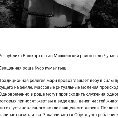
Республика Башкортостан Мишкинский район село Чурае
Священная роща Кусо кумалтыш
Традиционная религия мари провозглашает веру в силы п
сущего на земле. Массовые ритуальные моления происход
Одновременно в роще могут происходить служения одном
которых приносят жертвы в виде еды, денег, частей живо
веток, установленного возле священного дерева. После 
начинается молитва. Заканчивается Обряд употребление