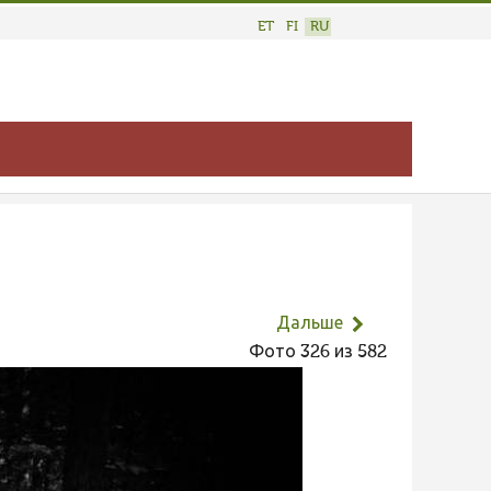
ET
FI
RU
Дальше
Фото 326 из 582