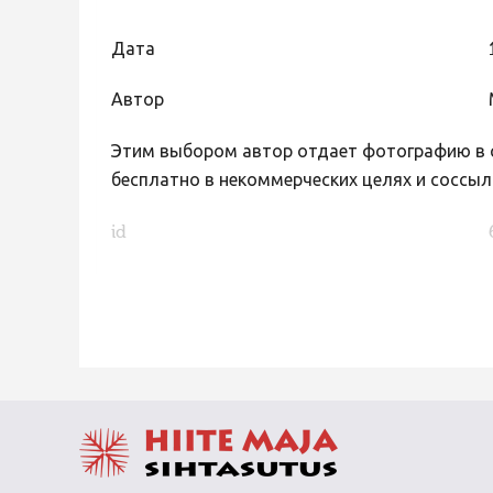
Дата
Автор
Этим выбором автор отдает фотографию в с
бесплатно в некоммерческих целях и соссыл
id
FaLang translation system by Faboba