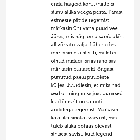
enda haigeid kohti (näiteks
silmi) allika veega pesta. Pärast
esimeste piltide tegemist
märkasin üht vana puud vee
ääres, mis nägi oma samblakihi
all võrratu välja. Lähenedes
märkasin puust silti, millel ei
olnud midagi kirjas ning siis
märkasin punaseid lõngast
punutud paelu puuokste
küljes. Juurdlesin, et miks nad
seal on ning miks just punased,
kuid ilmselt on samuti
andidega tegemist. Märkasin
ka allika sinakat värvust, mis
tuleb allika põhjas olevast
sinisest savist, kuid legend