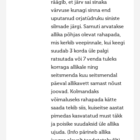
räägib, et järv sai sinaka
värvuse kunagi sinna end
uputanud orjatüdruku siniste
silmade järgi. Samuti arvatakse
allika põhjas olevat rahapada,
mis kerkib veepinnale, kui keegi
suudab 3 korda üle palgi
ratsutada või 7 venda tuleks
korraga allikale ning
seitsmenda kuu seitsmendal
päeval allikavett samast nõust
joovad. Kolmandaks
võimaluseks rahapada kätte
saada tekib siis, kuiseitse aastat
pimedas kasvatatud must täkk
ja poisike suudaksid üle allika
ujuda. (Info pärineb allika