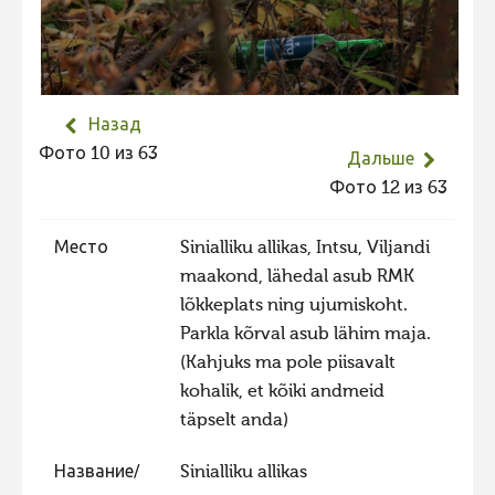
Не учитываются 2023
Видео 2023
Фотоконкурс 2022
Назад
Не учитываются 2022
Фото 10 из 63
Дальше
Видео 2022
Фото 12 из 63
Фотоконкурс 2021
Место
Sinialliku allikas, Intsu, Viljandi
Видео 2021
maakond, lähedal asub RMK
Фотоконкурс 2020
lõkkeplats ning ujumiskoht.
Видео 2020
Parkla kõrval asub lähim maja.
(Kahjuks ma pole piisavalt
Фотоконкурс 2019
kohalik, et kõiki andmeid
Фотоконкурс 2018
täpselt anda)
Фотоконкурс 2017
Название/
Sinialliku allikas
Фотоконкурс 2016