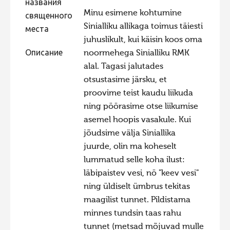
названия
Minu esimene kohtumine
Фотоконкурс 2015
священного
Sinialliku allikaga toimus täiesti
места
Фотоконкурс 2014
juhuslikult, kui käisin koos oma
Фотоконкурс 2013
Описание
noormehega Sinialliku RMK
alal. Tagasi jalutades
Фотоконкурс 2012
otsustasime järsku, et
Фотоконкурс 2011
proovime teist kaudu liikuda
Фотоконкурс 2010
ning pöörasime otse liikumise
asemel hoopis vasakule. Kui
Фотоконкурс 2009
jõudsime välja Siniallika
Фотоконкурс 2008
juurde, olin ma koheselt
lummatud selle koha ilust:
läbipaistev vesi, nö "keev vesi"
ning üldiselt ümbrus tekitas
maagilist tunnet. Pildistama
minnes tundsin taas rahu
tunnet (metsad mõjuvad mulle