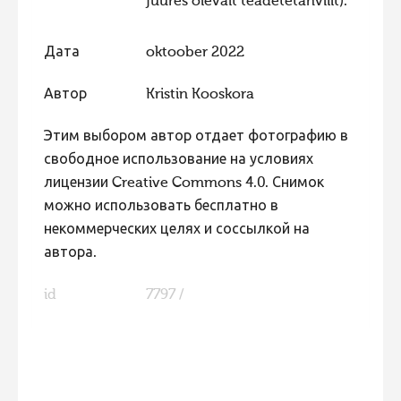
juures olevalt teadetetahvlilt).
Дата
oktoober 2022
Автор
Kristin Kooskora
Этим выбором автор отдает фотографию в
свободное использование на условиях
лицензии Creative Commons 4.0. Снимок
можно использовать бесплатно в
некоммерческих целях и соссылкой на
автора.
id
7797 /
FaLang translation system by Faboba