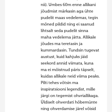
nii). Umbes 60m enne allikani
jõudmist märkasin aga ühte
pudelit maas vedelemas, tegin
mõned pildid ning ei saanud
lihtsalt seda pudelit sinna
maha vedelema jätta. Allikale
jõudes ma teretasin ja
kummardasin. Tundsin tugevat
austust, kuid kahjuks jäid
seekord annid viimata, kuna
ma ei mõistnud päris täpselt,
kuidas allikale neid viima peaks.
Pilti tehes võtsin ma
inspiratsiooni legendist, mille
järgi on tegemist ohvriallikaga.
Üldiselt ohverdati hõbemünte
ning ohverdamise järel võisid