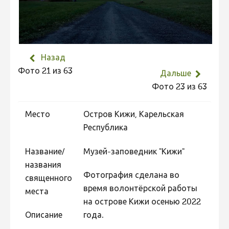
Не учитываются 2023
Видео 2023
Фотоконкурс 2022
Назад
Не учитываются 2022
Фото 21 из 63
Дальше
Видео 2022
Фото 23 из 63
Фотоконкурс 2021
Место
Остров Кижи, Карельская
Видео 2021
Республика
Фотоконкурс 2020
Название/
Музей-заповедник "Кижи"
Видео 2020
названия
Фотоконкурс 2019
Фотография сделана во
священного
время волонтёрской работы
Фотоконкурс 2018
места
на острове Кижи осенью 2022
Фотоконкурс 2017
Описание
года.
Фотоконкурс 2016