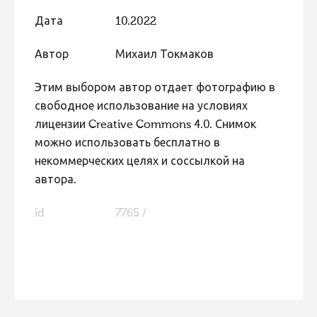
Фотоконкурс 2015
Дата
10.2022
Фотоконкурс 2014
Автор
Михаил Токмаков
Фотоконкурс 2013
Этим выбором автор отдает фотографию в
Фотоконкурс 2012
свободное использование на условиях
Фотоконкурс 2011
лицензии Creative Commons 4.0. Снимок
можно использовать бесплатно в
Фотоконкурс 2010
некоммерческих целях и соссылкой на
Фотоконкурс 2009
автора.
Фотоконкурс 2008
id
7765 /
FaLang translation system by Faboba