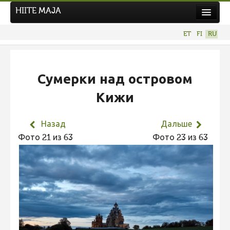
HIITE MAJA
Новости
ET
FI
RU
Фотоконкурсы
НОВЫЙ ФОТОКОНКУРС
Сумерки над островом
Hiite kuvavõistlus 2026
Кижи
ПРЕДЫДУЩИЕ КОНКУРСЫ
Фотоконкурс 2025
Назад
Дальше
Не учитываются 2025
Фото 21 из 63
Фото 23 из 63
Видео 2025
Фотоконкурс 2024
Не учитываются 2024
Видео 2024
Фотоконкурс 2023