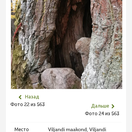
Не учитываются 2023
Видео 2023
Фотоконкурс 2022
Не учитываются 2022
Видео 2022
Фотоконкурс 2021
Видео 2021
Фотоконкурс 2020
Видео 2020
Назад
Фотоконкурс 2019
Фото 22 из 563
Дальше
Фотоконкурс 2018
Фото 24 из 563
Фотоконкурс 2017
Фотоконкурс 2016
Место
Viljandi maakond, Viljandi