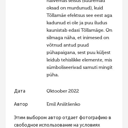
halvemas seisus (suuremad
oksad on murdunud), kuid
Tõllamäe efektsus see eest aga
kadunud ei ole ja puu iludus
kaunistab edasi Tõllamäge. On
silmaga näha, et inimesed on
võtnud antud puud
pühapaigana, sest puu küljest
leidub tehislikke elemente, mis
sümboliseerivad samuti mingit
püha.
Дата
Oktoober 2022
Автор
Emil Aništšenko
Этим выбором автор отдает фотографию в
свободное использование на условиях