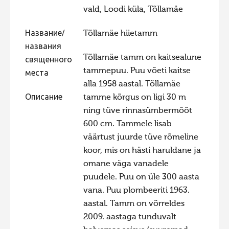
vald, Loodi küla, Tõllamäe
Фотоконкурс 2015
Фотоконкурс 2014
Название/
Tõllamäe hiietamm
названия
Фотоконкурс 2013
Tõllamäe tamm on kaitsealune
священного
Фотоконкурс 2012
tammepuu. Puu võeti kaitse
места
alla 1958 aastal. Tõllamäe
Фотоконкурс 2011
Описание
tamme kõrgus on ligi 30 m
Фотоконкурс 2010
ning tüve rinnasümbermõõt
Фотоконкурс 2009
600 cm. Tammele lisab
väärtust juurde tüve rõmeline
Фотоконкурс 2008
koor, mis on hästi haruldane ja
omane väga vanadele
puudele. Puu on üle 300 aasta
vana. Puu plombeeriti 1963.
aastal. Tamm on võrreldes
2009. aastaga tunduvalt