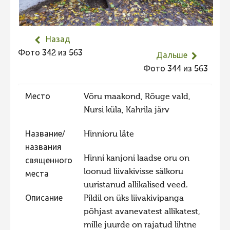
Не учитываются 2023
Видео 2023
Назад
Фотоконкурс 2022
Фото 342 из 563
Дальше
Не учитываются 2022
Фото 344 из 563
Видео 2022
Место
Võru maakond, Rõuge vald,
Фотоконкурс 2021
Nursi küla, Kahrila järv
Видео 2021
Название/
Hinnioru läte
Фотоконкурс 2020
названия
Видео 2020
Hinni kanjoni laadse oru on
священного
loonud liivakivisse sälkoru
Фотоконкурс 2019
места
uuristanud allikalised veed.
Фотоконкурс 2018
Описание
Pildil on üks liivakivipanga
Фотоконкурс 2017
põhjast avanevatest allikatest,
mille juurde on rajatud lihtne
Фотоконкурс 2016