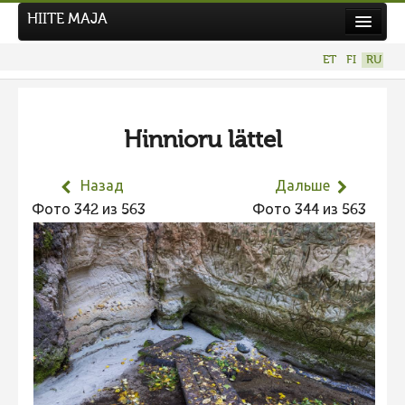
HIITE MAJA
Новости
ET
FI
RU
Фотоконкурсы
НОВЫЙ ФОТОКОНКУРС
Hinnioru lättel
Hiite kuvavõistlus 2026
ПРЕДЫДУЩИЕ КОНКУРСЫ
Назад
Дальше
Фотоконкурс 2025
Фото 342 из 563
Фото 344 из 563
Не учитываются 2025
Видео 2025
Фотоконкурс 2024
Не учитываются 2024
Видео 2024
Фотоконкурс 2023