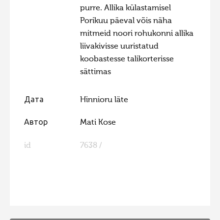
purre. Allika külastamisel
Фотоконкурс 2015
Porikuu päeval võis näha
Фотоконкурс 2014
mitmeid noori rohukonni allika
liivakivisse uuristatud
Фотоконкурс 2013
koobastesse talikorterisse
Фотоконкурс 2012
sättimas
Фотоконкурс 2011
Фотоконкурс 2010
Дата
Hinnioru läte
Фотоконкурс 2009
Автор
Mati Kose
Фотоконкурс 2008
id
7638 /
FaLang translation system by Faboba