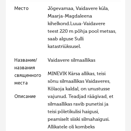
Фотоконкурс 2015
Место
Jõgevamaa, Vaidavere küla,
Maarja-Magdaleena
Фотоконкурс 2014
kihelkond.Luua-Vaidavere
Фотоконкурс 2013
teest 220 m põhja pool metsas,
Фотоконкурс 2012
saab alguse Sulli
katastriüksusel.
Фотоконкурс 2011
Фотоконкурс 2010
Название/
Vaidavere silmaallikas
названия
Фотоконкурс 2009
MINEVIK Kärsa allikas, teisi
священного
Фотоконкурс 2008
sõnu silmaallikas Vaidaveres,
места
Kõlaoja kaldal, on unustusse
Описание
vajunud. Teadjad räägivad, et
silmaallikas ravib punetisi ja
teisi põletikulisi haigusi,
peamiselt siiski silmahaigusi.
Allikatele oli kombeks