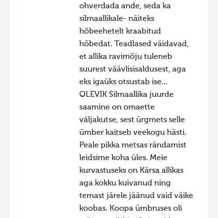
ohverdada ande, seda ka
silmaallikale- näiteks
hõbeehetelt kraabitud
hõbedat. Teadlased väidavad,
et allika ravimõju tuleneb
suurest väävlisisaldusest, aga
eks igaüks otsustab ise...
OLEVIK Silmaallika juurde
saamine on omaette
väljakutse, sest ürgmets selle
ümber kaitseb veekogu hästi.
Peale pikka metsas rändamist
leidsime koha üles. Meie
kurvastuseks on Kärsa allikas
aga kokku kuivanud ning
temast järele jäänud vaid väike
koobas. Koopa ümbruses oli