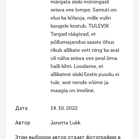
märgata siiski mõningaid
seisva vee lompe. Samuti on
elus ka kõlaoja, mille vulin
kaugele kostub. TULEVIK
Targad räägivad, et
põllumajandus saaste õhus
rikub allikate vett ning ka seal
oli näha seisva vee peal õrna
halli kihti. Loodame, et
allikatest siiski Eestis puudu ei
tule, sest nende võime ja
maagia on imeline.
Дата
14. 10. 2022
Автор
Janetta Lukk
Этим выбором автор отдает фотографию в