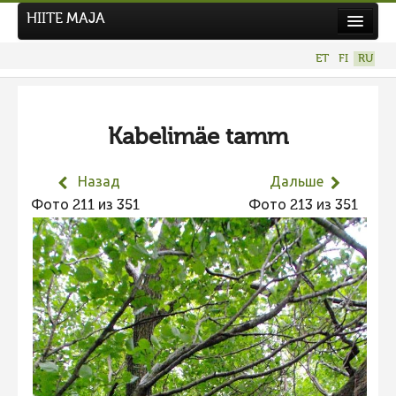
HIITE MAJA
Новости
ET
FI
RU
Фотоконкурсы
НОВЫЙ ФОТОКОНКУРС
Kabelimäe tamm
Hiite kuvavõistlus 2026
ПРЕДЫДУЩИЕ КОНКУРСЫ
Назад
Дальше
Фотоконкурс 2025
Фото 211 из 351
Фото 213 из 351
Не учитываются 2025
Видео 2025
Фотоконкурс 2024
Не учитываются 2024
Видео 2024
Фотоконкурс 2023