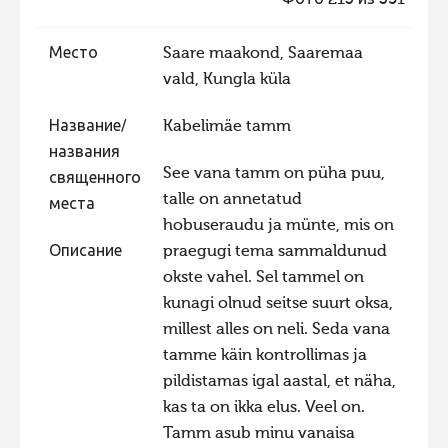
Фото 213 из 351
Фотоконкурс 2015
Место
Saare maakond, Saaremaa
Фотоконкурс 2014
vald, Kungla küla
Фотоконкурс 2013
Название/
Kabelimäe tamm
Фотоконкурс 2012
названия
Фотоконкурс 2011
See vana tamm on püha puu,
священного
talle on annetatud
Фотоконкурс 2010
места
hobuseraudu ja münte, mis on
Фотоконкурс 2009
Описание
praegugi tema sammaldunud
Фотоконкурс 2008
okste vahel. Sel tammel on
kunagi olnud seitse suurt oksa,
millest alles on neli. Seda vana
tamme käin kontrollimas ja
pildistamas igal aastal, et näha,
kas ta on ikka elus. Veel on.
Tamm asub minu vanaisa