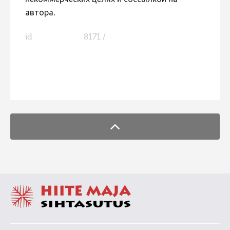
некоммерческих целях и соссылкой на
автора.
id
8171 /
FaLang translation system by Faboba