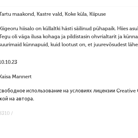
Tartu maakond, Kastre vald, Koke küla, Kiipuse
Kiigeoru hiisalo on küllaltki hästi säilinud pühapaik. Hiies 
Tegu oli väga ilusa kohaga ja pildistasin ohvrialtarit ja kü
suurimaid künnapuid, kuid lootust on, et juurevõsudest lähe
10.10.23
Kaisa Mannert
вободное использование на условиях лицензии Creative
кой на автора.
8310 /