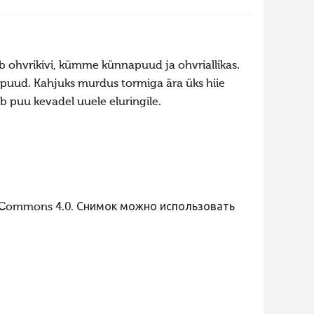
asub ohvrikivi, kümme künnapuud ja ohvriallikas.
nnapuud. Kahjuks murdus tormiga ära üks hiie
b puu kevadel uuele eluringile.
 Commons 4.0. Снимок можно использовать