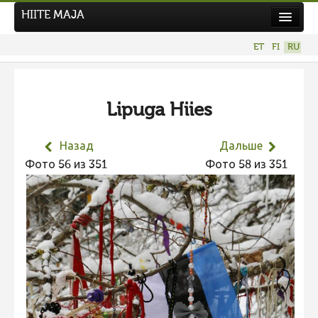
HIITE MAJA
Новости
ET
FI
RU
Фотоконкурсы
НОВЫЙ ФОТОКОНКУРС
Lipuga Hiies
Hiite kuvavõistlus 2026
ПРЕДЫДУЩИЕ КОНКУРСЫ
Назад
Дальше
Фотоконкурс 2025
Фото 56 из 351
Фото 58 из 351
Не учитываются 2025
Видео 2025
Фотоконкурс 2024
Не учитываются 2024
Видео 2024
Фотоконкурс 2023