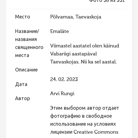
Фото 58 из 351
Фотоконкурс 2015
Место
Põlvamaa, Taevaskoja
Фотоконкурс 2014
Фотоконкурс 2013
Название/
Emaläte
названия
Фотоконкурс 2012
Viimastel aastatel olen käinud
священного
Фотоконкурс 2011
Vabariigi aastapäval
места
Taevaskojas. Nii ka sel aastal.
Фотоконкурс 2010
Описание
Фотоконкурс 2009
24. 02. 2023
Фотоконкурс 2008
Дата
Arvi Rungi
Автор
Этим выбором автор отдает
фотографию в свободное
использование на условиях
лицензии Creative Commons