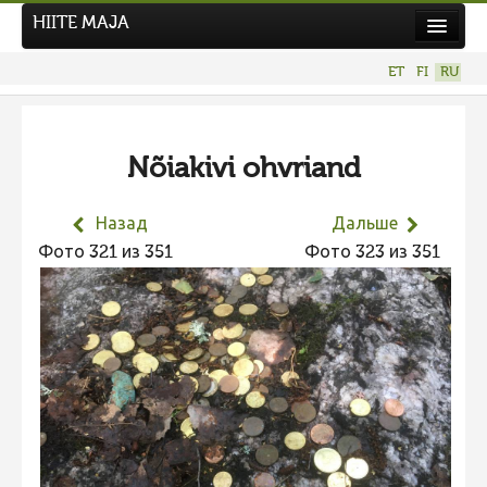
HIITE MAJA
Новости
ET
FI
RU
Фотоконкурсы
НОВЫЙ ФОТОКОНКУРС
Nõiakivi ohvriand
Hiite kuvavõistlus 2026
ПРЕДЫДУЩИЕ КОНКУРСЫ
Назад
Дальше
Фотоконкурс 2025
Фото 321 из 351
Фото 323 из 351
Не учитываются 2025
Видео 2025
Фотоконкурс 2024
Не учитываются 2024
Видео 2024
Фотоконкурс 2023