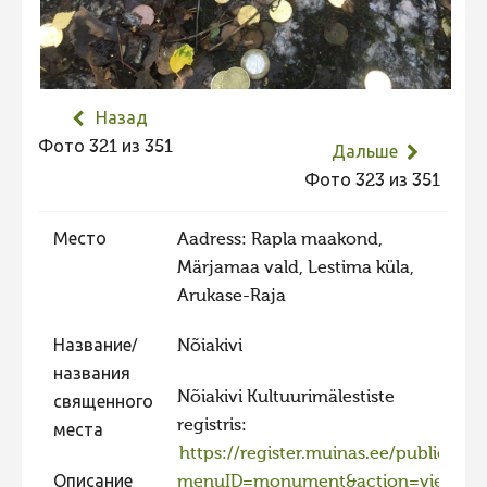
Не учитываются 2023
Видео 2023
Фотоконкурс 2022
Назад
Не учитываются 2022
Фото 321 из 351
Дальше
Видео 2022
Фото 323 из 351
Фотоконкурс 2021
Место
Aadress: Rapla maakond,
Видео 2021
Märjamaa vald, Lestima küla,
Фотоконкурс 2020
Arukase-Raja
Видео 2020
Название/
Nõiakivi
Фотоконкурс 2019
названия
Nõiakivi Kultuurimälestiste
Фотоконкурс 2018
священного
registris:
места
Фотоконкурс 2017
https://register.muinas.ee/public.php
Фотоконкурс 2016
Описание
menuID=monument&action=view&id