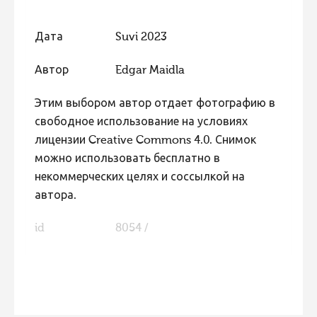
Фотоконкурс 2015
Дата
Suvi 2023
Фотоконкурс 2014
Фотоконкурс 2013
Автор
Edgar Maidla
Фотоконкурс 2012
Этим выбором автор отдает фотографию в
Фотоконкурс 2011
свободное использование на условиях
лицензии Creative Commons 4.0. Снимок
Фотоконкурс 2010
можно использовать бесплатно в
Фотоконкурс 2009
некоммерческих целях и соссылкой на
Фотоконкурс 2008
автора.
id
8054 /
FaLang translation system by Faboba