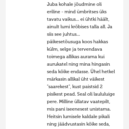
Juba kohale jõudmine oli
Фотоконкурс 2015
eriline - mind ümbritses üks
Фотоконкурс 2014
tavatu vaikus... ei ühtki häält,
ainult lumi krõbises talla all. Ja
Фотоконкурс 2013
siis see juhtus...
Фотоконкурс 2012
päikesetõusuga koos hakkas
Фотоконкурс 2011
külm, selge ja tervendava
toimega allikas aurama kui
Фотоконкурс 2010
aurukatel ning mina hingasin
Фотоконкурс 2009
seda kõike endasse. Ühel hetkel
Фотоконкурс 2008
märkasin allikal üht väikest
"saarekest", kust paistsid 2
pisikest pead. Seal oli laululuige
pere. Milline üllatav vaatepilt,
mis pani iseenesest unistama.
Heitsin lumisele kaldale pikali
ning jäädvustasin kõike seda,