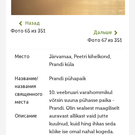
Не учитываются 2023
Видео 2023
Назад
Фотоконкурс 2022
Фото 65 из 351
Дальше
Не учитываются 2022
Фото 67 из 351
Видео 2022
Место
Järvamaa, Peetri kihelkond,
Фотоконкурс 2021
Prandi küla
Видео 2021
Название/
Prandi pühapaik
Фотоконкурс 2020
названия
Видео 2020
10. veebruari varahommikul
священного
võtsin suuna pühasse paika -
Фотоконкурс 2019
места
Prandi. Olin sealsest maagiliselt
Фотоконкурс 2018
Описание
auravast allikast vaid jutte
Фотоконкурс 2017
kuulnud, kuid hing ihkas seda
kõike ise omal nahal kogeda.
Фотоконкурс 2016