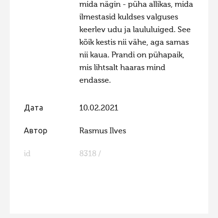
mida nägin - püha allikas, mida
ilmestasid kuldses valguses
keerlev udu ja laululuiged. See
kõik kestis nii vähe, aga samas
nii kaua. Prandi on pühapaik,
mis lihtsalt haaras mind
endasse.
Дата
10.02.2021
Автор
Rasmus Ilves
id
8318 /
FaLang translation system by Faboba