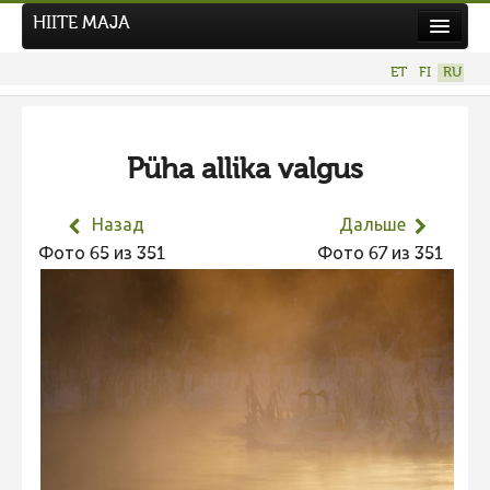
HIITE MAJA
Новости
ET
FI
RU
Фотоконкурсы
НОВЫЙ ФОТОКОНКУРС
Püha allika valgus
Hiite kuvavõistlus 2026
ПРЕДЫДУЩИЕ КОНКУРСЫ
Назад
Дальше
Фотоконкурс 2025
Фото 65 из 351
Фото 67 из 351
Не учитываются 2025
Видео 2025
Фотоконкурс 2024
Не учитываются 2024
Видео 2024
Фотоконкурс 2023