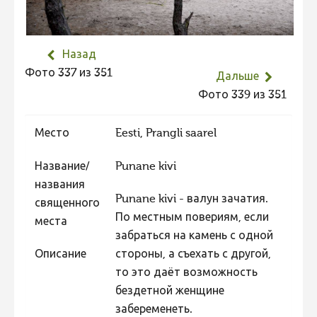
Не учитываются 2023
Видео 2023
Назад
Фотоконкурс 2022
Фото 337 из 351
Дальше
Не учитываются 2022
Фото 339 из 351
Видео 2022
Место
Eesti, Prangli saarel
Фотоконкурс 2021
Видео 2021
Название/
Punane kivi
названия
Фотоконкурс 2020
Punane kivi - валун зачатия.
священного
Видео 2020
По местным повериям, если
места
забраться на камень с одной
Фотоконкурс 2019
Описание
стороны, а съехать с другой,
Фотоконкурс 2018
то это даёт возможность
Фотоконкурс 2017
бездетной женщине
забеременеть.
Фотоконкурс 2016