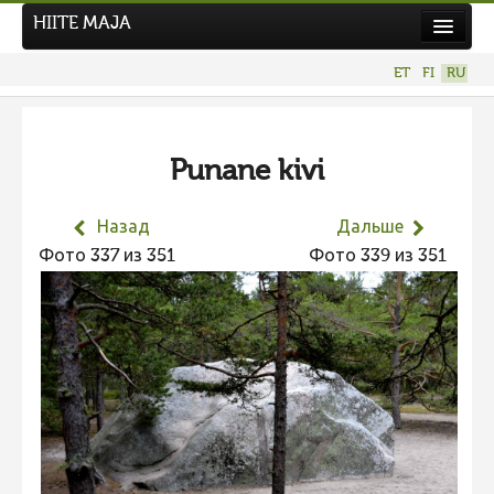
HIITE MAJA
Новости
ET
FI
RU
Фотоконкурсы
НОВЫЙ ФОТОКОНКУРС
Punane kivi
Hiite kuvavõistlus 2026
ПРЕДЫДУЩИЕ КОНКУРСЫ
Назад
Дальше
Фотоконкурс 2025
Фото 337 из 351
Фото 339 из 351
Не учитываются 2025
Видео 2025
Фотоконкурс 2024
Не учитываются 2024
Видео 2024
Фотоконкурс 2023