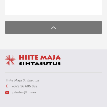
FaLang translation system by Faboba
Hiite Maja Sihtasutus
+372 56 686 892
juhatus@hiis.ee