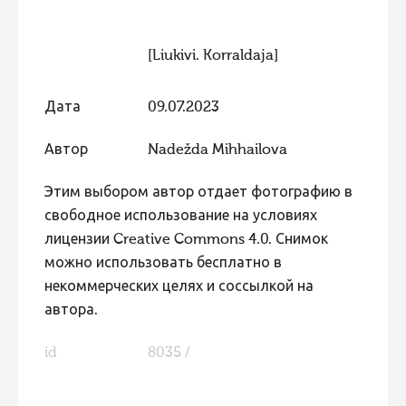
Фотоконкурс 2015
[Liukivi. Korraldaja]
Фотоконкурс 2014
Фотоконкурс 2013
Дата
09.07.2023
Фотоконкурс 2012
Автор
Nadežda Mihhailova
Фотоконкурс 2011
Фотоконкурс 2010
Этим выбором автор отдает фотографию в
Фотоконкурс 2009
свободное использование на условиях
лицензии Creative Commons 4.0. Снимок
Фотоконкурс 2008
можно использовать бесплатно в
некоммерческих целях и соссылкой на
автора.
id
8035 /